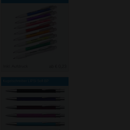
Inkl. Aufdruck
ab € 0,23
Kugelschreiber LIPSI Soft BP