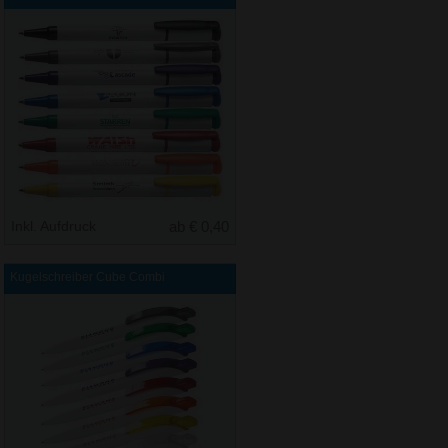
Inkl. Aufdruck
ab € 0,40
Kugelschreiber Cube Combi