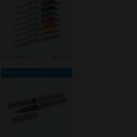
Inkl. Aufdruck
ab € 0,59
Kugelschreiber Salzburg