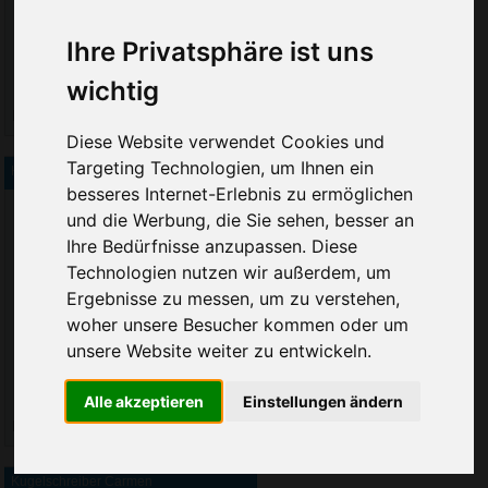
Sie erreichen sie von Montag bis
Freitag zwischen 8 und 18 Uhr
Ihre Privatsphäre ist uns
unter 0611 94 585 2749 oder
info@advertika.de.
wichtig
Inkl. Aufdruck
ab € 0,74
Wir freuen uns auf Ihre Anfrage
Diese Website verwendet Cookies und
und grüßen freundlich
Targeting Technologien, um Ihnen ein
Kugelschreiber Spritze
besseres Internet-Erlebnis zu ermöglichen
Christian Walter und Nico Vieira
und die Werbung, die Sie sehen, besser an
Ihre Bedürfnisse anzupassen. Diese
Fenster schließen
Technologien nutzen wir außerdem, um
Ergebnisse zu messen, um zu verstehen,
woher unsere Besucher kommen oder um
unsere Website weiter zu entwickeln.
Alle akzeptieren
Einstellungen ändern
Inkl. Aufdruck
ab € 0,39
Kugelschreiber Carmen