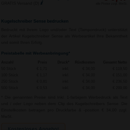
GRATIS Versand (D)
alle Preise zzgl. MwSt.
Kugelschreiber Sense bedrucken
Bedruckt mit Ihrem Logo und/oder Text (Tampondruck) unterstützt
der Artikel Kugelschreiber Sense als Werbeartikel Ihre Bekanntheit
und somit Ihren Erfolg.
Preistabelle mit Werbeanbringung*
Anzahl
Preis
Druck*
Rüstkosten
Gesamt Netto
50 Stück
€ 1,71
inkl.
€ 34,00
€ 119,50
100 Stück
€ 1,17
inkl.
€ 34,00
€ 151,00
250 Stück
€ 0,81
inkl.
€ 34,00
€ 236,50
500 Stück
€ 0,53
inkl.
€ 34,00
€ 299,00
* Die genannten Preise sind Inkl. 1-farbigem Werbedruck als Text
und / oder Logo neben dem Clip des Kugelschreibers Sense. Die
Einstellkosten betragen pro Druckfarbe & -position € 34,00 zzgl.
MwSt.
Kostenloses Angebot