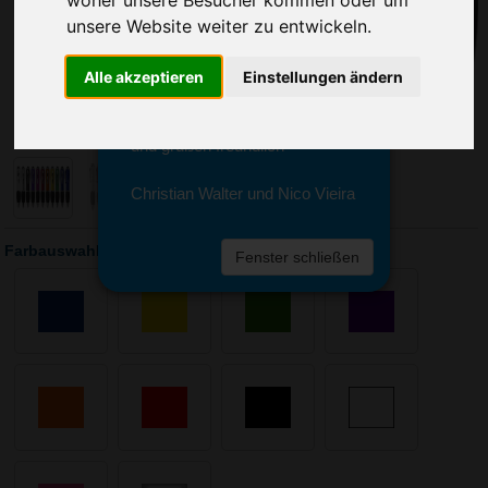
woher unsere Besucher kommen oder um
Sie erreichen sie von Montag bis
unsere Website weiter zu entwickeln.
Freitag zwischen 8 und 18 Uhr
unter 0611 94 585 2749 oder
info@advertika.de.
Alle akzeptieren
Einstellungen ändern
Wir freuen uns auf Ihre Anfrage
und grüßen freundlich
Christian Walter und Nico Vieira
Farbauswahl: Kugelschreiber Sense
Fenster schließen