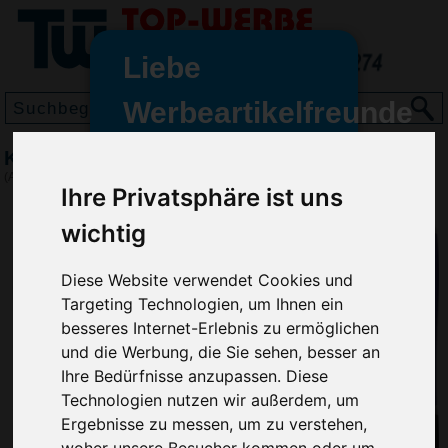
Liebe
Werbeartikelfreunde
und -
Kugelschreiber Sense
wir sind wieder für Sie da
(Art.-Nr.:
2430
)
Ihre Privatsphäre ist uns
freundinnen,
wichtig
Seit dem 11. Januar 2022 haben
wir unsere aktiven Geschäfte an
die Firma Advertika übergeben.
Diese Website verwendet Cookies und
Targeting Technologien, um Ihnen ein
Ab sofort können Sie sich bei
besseres Internet-Erlebnis zu ermöglichen
Anfragen und Bestellungen
und die Werbung, die Sie sehen, besser an
vertrauensvoll an Ihre neuen
Ihre Bedürfnisse anzupassen. Diese
Werbemittel-Experten Christian
Technologien nutzen wir außerdem, um
Walter und Nico Vieira wenden.
Ergebnisse zu messen, um zu verstehen,