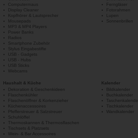
Computermaus
Ferngläser
Display Cleaner
Fotorahmen
Kopfhörer & Lautsprecher
Lupen
Mousepads
Sonnenbrillen
MP3 & MP4 Players
Power Banks
Radios
Smartphone Zubehör
Stylus Eingabestifte
USB - Gadgets
USB - Hubs
USB Sticks
Webcams
Haushalt & Küche
Kalender
Dekoration & Geschenkideen
Bildkalender
Flaschenkühler
Buchkalender
Flaschenöffner & Korkenzieher
Taschenkalende
Küchenaccessoires
Tischkalender
Pfefferstreuer & Salzstreuer
Wandkalender
Schuhlöffel
Thermoskannen & Thermosflaschen
Tischsets & Platzsets
Wein- & Bar Accessoires