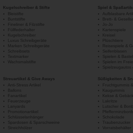
Kugelschreiber & Stifte
Spiel & Spaßartik
Bleistifte
Aufblasbare Arti
Buntstifte
Brett- & Gesells
Fineliner & Filzstifte
Jo-Jo
Füllfederhalter
Kartenspiele
Kugelschreiber
Kreisel
Luxus Schreibgeräte
Plüschtiere
Marken Schreibgeräte
Reisespiele & G
Schreibsets
Seifenblasen
Textmarker
Spielen & Baste
Wachsmalstifte
Spielen im Frei
Spielzeugautos 
Streuartikel & Give Aways
Süßigkeiten & S
Anti-Stress Artikel
Fruchtgummis 
Ballons
Kaugummis
Fanartikel
Kekse & Gebäc
Feuerzeuge
Lakritze
Lanyards
Lutscher & Bon
Promotionartikel
Pfefferminzbon
Schlüsselanhänger
Schokolade
Spardosen & Sparschweine
Traubenzucker
Streichhölzer
Vorratsbehälter