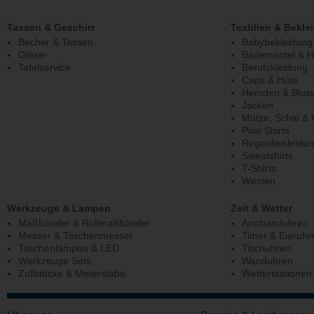
Tassen & Geschirr
Textilien & Bekle
Becher & Tassen
Babybekleidung
Gläser
Bademäntel & H
Tafelservice
Berufskleidung
Caps & Hüte
Hemden & Blus
Jacken
Mütze, Schal &
Polo Shirts
Regenbekleidu
Sweatshirts
T-Shirts
Westen
Werkzeuge & Lampen
Zeit & Wetter
Maßbänder & Rollmaßbänder
Armbanduhren
Messer & Taschenmesser
Timer & Eieruhr
Taschenlampen & LED
Tischuhren
Werkzeuge Sets
Wanduhren
Zollstöcke & Meterstäbe
Wetterstationen