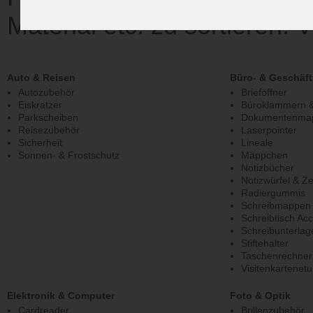
Material etc. zu sortieren.
Auto & Reisen
Büro- & Geschäfts
Autozubehör
Brieföffner
Eiskratzer
Büroklammern &
Parkscheiben
Dokumentenma
Reisezubehör
Laserpointer
Sicherheit
Lineale
Sonnen- & Frostschutz
Mäppchen
Notizbücher
Notizwürfel & Z
Radiergummis
Schreibmappen
Schreibtisch Ac
Schreibunterlag
Stiftehalter
Taschenrechner
Visitenkartenetu
Elektronik & Computer
Foto & Optik
Cardreader
Brillenzubehör