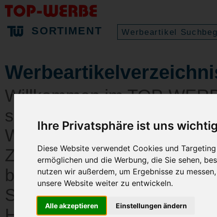
SORTIMENT
Werbeartikelverzeichni
Willkommen im TOP-WERBE 
sehen Sie alle Rubriken mi
Ihre Privatsphäre ist uns wichti
Werbeartikel. Egal ob Sie A
Diese Website verwendet Cookies und Targeting T
Zeichensets suchen, in un
ermöglichen und die Werbung, die Sie sehen, bes
bekommen Sie einen Überbl
nutzen wir außerdem, um Ergebnisse zu messen
unsere Website weiter zu entwickeln.
Sortiment. Sie können direk
Alle akzeptieren
Einstellungen ändern
Hier haben Sie dann die Mö