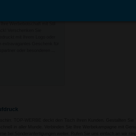
Ihre Werbebotschaft mit Stil
k! Verschenken Sie
bedruckt mit Ihrem Logo oder
n extravagantes Geschenk für
spartner oder besonderen ...
ufdruck
schirr. TOP-WERBE deckt den Tisch Ihren Kunden. Gestallten Sie 
schnell in aller Munde. Verbinden Sie Ihre Werbekampagne mit Gen
ne bei Sonderanfertigungen weiter. Rufen Sie uns einfach an wir sind