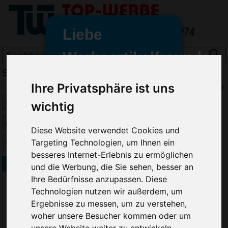
Liebe
Werbeartikelfreunde
Spardosen & Sparschweine bedrucken
und -
wir sind wieder für Sie da
Ihre Privatsphäre ist uns
Preis
freundinnen,
wichtig
Seit dem 11. Januar 2022 haben
wir unsere aktiven Geschäfte an
Diese Website verwendet Cookies und
die Firma Advertika übergeben.
Targeting Technologien, um Ihnen ein
besseres Internet-Erlebnis zu ermöglichen
Ab sofort können Sie sich bei
Sparschwein Piggy mit Farbe
und die Werbung, die Sie sehen, besser an
Anfragen und Bestellungen
Ihre Bedürfnisse anzupassen. Diese
vertrauensvoll an Ihre neuen
Technologien nutzen wir außerdem, um
Werbemittel-Experten Christian
Ergebnisse zu messen, um zu verstehen,
Walter und Nico Vieira wenden.
woher unsere Besucher kommen oder um
unsere Website weiter zu entwickeln.