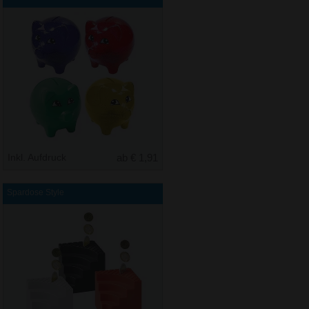
Inkl. Aufdruck
ab € 1,91
Spardose Style