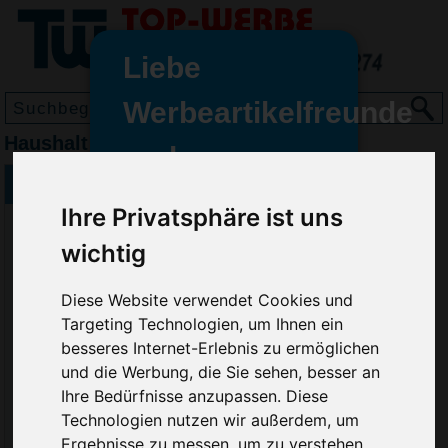
Liebe
Werbeartikelfreunde
Haushalt & Küche
und -
wir sind wieder für Sie da
Küchenaccessoires
freundinnen,
Ihre Privatsphäre ist uns
Seit dem 11. Januar 2022 haben
wichtig
wir unsere aktiven Geschäfte an
die Firma Advertika übergeben.
Diese Website verwendet Cookies und
Ab sofort können Sie sich bei
Targeting Technologien, um Ihnen ein
Anfragen und Bestellungen
besseres Internet-Erlebnis zu ermöglichen
vertrauensvoll an Ihre neuen
und die Werbung, die Sie sehen, besser an
Werbemittel-Experten Christian
Ihre Bedürfnisse anzupassen. Diese
Walter und Nico Vieira wenden.
Technologien nutzen wir außerdem, um
Ergebnisse zu messen, um zu verstehen,