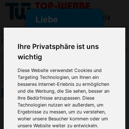
Liebe
Werbeartikelfreunde
Gläser bedrucken
und -
Ihre Privatsphäre ist uns
wir sind wieder für Sie da
Preis
wichtig
freundinnen,
Seit dem 11. Januar 2022 haben
Diese Website verwendet Cookies und
wir unsere aktiven Geschäfte an
Targeting Technologien, um Ihnen ein
die Firma Advertika übergeben.
besseres Internet-Erlebnis zu ermöglichen
und die Werbung, die Sie sehen, besser an
Ab sofort können Sie sich bei
Sublimationstasse Susi
Ihre Bedürfnisse anzupassen. Diese
Anfragen und Bestellungen
vertrauensvoll an Ihre neuen
Technologien nutzen wir außerdem, um
Werbemittel-Experten Christian
Ergebnisse zu messen, um zu verstehen,
Walter und Nico Vieira wenden.
woher unsere Besucher kommen oder um
unsere Website weiter zu entwickeln.