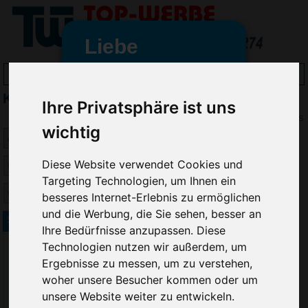
Liebe
Werbeartikelfreunde
Kartenspiele bedrucken
und -
Ihre Privatsphäre ist uns
wir sind wieder für Sie da
Preis
wichtig
freundinnen,
Seit dem 11. Januar 2022 haben
Diese Website verwendet Cookies und
wir unsere aktiven Geschäfte an
Targeting Technologien, um Ihnen ein
die Firma Advertika übergeben.
besseres Internet-Erlebnis zu ermöglichen
und die Werbung, die Sie sehen, besser an
Ab sofort können Sie sich bei
52 Classic Spielkarten
Ihre Bedürfnisse anzupassen. Diese
Anfragen und Bestellungen
Technologien nutzen wir außerdem, um
vertrauensvoll an Ihre neuen
Ergebnisse zu messen, um zu verstehen,
Werbemittel-Experten Christian
woher unsere Besucher kommen oder um
Walter und Nico Vieira wenden.
unsere Website weiter zu entwickeln.