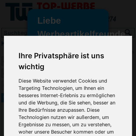
Liebe
Werbeartikelfreunde
Koffer- & Gepäckanhänger bedrucken
und -
wir sind wieder für Sie da
Preis
Ihre Privatsphäre ist uns
freundinnen,
wichtig
Seit dem 11. Januar 2022 haben
wir unsere aktiven Geschäfte an
Diese Website verwendet Cookies und
die Firma Advertika übergeben.
Targeting Technologien, um Ihnen ein
besseres Internet-Erlebnis zu ermöglichen
Ab sofort können Sie sich bei
Kofferlabel Trolley
und die Werbung, die Sie sehen, besser an
Anfragen und Bestellungen
Ihre Bedürfnisse anzupassen. Diese
vertrauensvoll an Ihre neuen
Werbemittel-Experten Christian
Technologien nutzen wir außerdem, um
Walter und Nico Vieira wenden.
Ergebnisse zu messen, um zu verstehen,
woher unsere Besucher kommen oder um