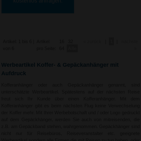
kostenlos anfragen.
Artikel: 1 bis 6 |
Artikel
16
32
« zurück
|
1
|
nächste
von 6
pro Seite:
64
Alle
»
Werbeartikel Koffer- & Gepäckanhänger mit
Aufdruck
Kofferanhänger oder auch Gepäckanhänger genannt, sind
unterschätzte Werbeartikel. Spätestens auf der nächsten Reise
freut sich Ihr Kunde über einen Kofferanhänger. Mit dem
Kofferanhänger gibt es beim nächsten Flug keine Verwechselung
der Koffer mehr. Mit Ihrer Werbebotschaft und / oder Logo gedruckt
auf dem Gepäckhänger, werden Sie auch von mitreisenden, die
z.B. am Gepäckband stehen, wahrgenommen. Gepäckhänger sind
nicht nur für Reisebüros, Reiseveranstalter etc. geeignete
Werbeartikel sondern alle Firmen die mit Reisen zu tun haben, oder