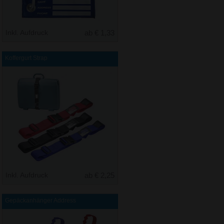
Inkl. Aufdruck
ab € 1,33
Koffergurt Strap
Inkl. Aufdruck
ab € 2,25
Gepäckanhänger Address