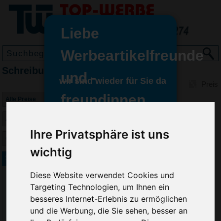
Liebe
Werbeartikelfreunde
Schreibunterlagen bedrucken
und -
wir sind wieder für Sie da
Preis
freundinnen,
Seit dem 11. Januar 2022 haben
wir unsere aktiven Geschäfte an
Ihre Privatsphäre ist uns
die Firma Advertika übergeben.
wichtig
Ab sofort können Sie sich bei
Schreibtischunterlage
Anfragen und Bestellungen
Diese Website verwendet Cookies und
vertrauensvoll an Ihre neuen
Targeting Technologien, um Ihnen ein
Werbemittel-Experten Christian
besseres Internet-Erlebnis zu ermöglichen
Walter und Nico Vieira wenden.
und die Werbung, die Sie sehen, besser an