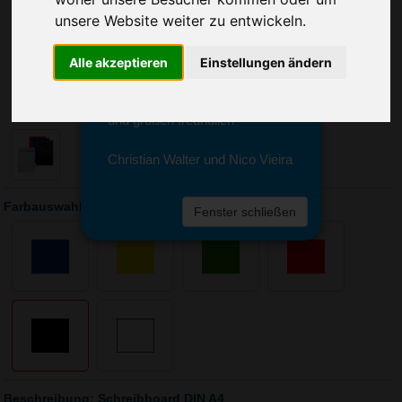
Sie erreichen sie von Montag bis
unsere Website weiter zu entwickeln.
Freitag zwischen 8 und 18 Uhr
unter 0611 94 585 2749 oder
info@advertika.de.
Alle akzeptieren
Einstellungen ändern
Wir freuen uns auf Ihre Anfrage
und grüßen freundlich
Christian Walter und Nico Vieira
Farbauswahl: Schreibboard DIN A4
Fenster schließen
Beschreibung: Schreibboard DIN A4