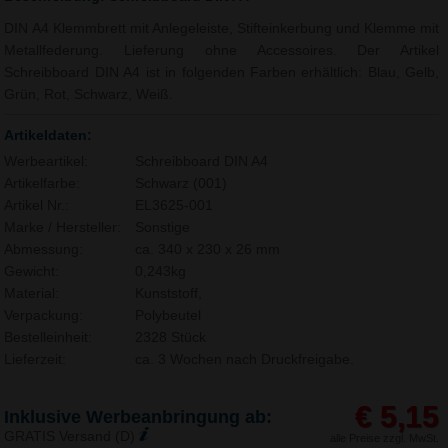
DIN A4 Klemmbrett mit Anlegeleiste, Stifteinkerbung und Klemme mit
Metallfederung. Lieferung ohne Accessoires. Der Artikel
Schreibboard DIN A4 ist in folgenden Farben erhältlich: Blau, Gelb,
Grün, Rot, Schwarz, Weiß.
Artikeldaten:
Werbeartikel:
Schreibboard DIN A4
Artikelfarbe:
Schwarz (001)
Artikel Nr.:
EL3625-001
Marke / Hersteller:
Sonstige
Abmessung:
ca. 340 x 230 x 26 mm
Gewicht:
0,243kg
Material:
Kunststoff,
Verpackung:
Polybeutel
Bestelleinheit:
2328 Stück
Lieferzeit:
ca. 3 Wochen nach Druckfreigabe.
€ 5,15
Inklusive Werbeanbringung ab:
GRATIS Versand (D)
alle Preise zzgl. MwSt.