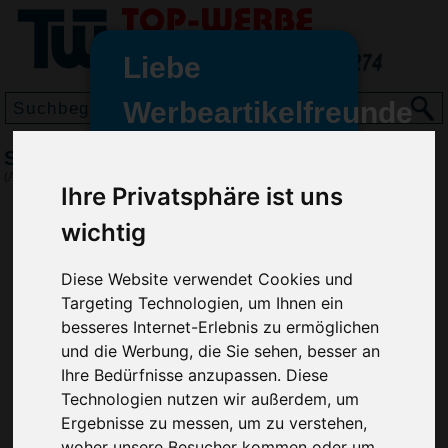
Liebe
Werbeartikelfreunde
und -
Schreibboard DIN A4, Schwarz
wir sind wieder für Sie da
(Art.-Nr.:
EL3625-001
)
Ihre Privatsphäre ist uns
freundinnen,
wichtig
Seit dem 11. Januar 2022 haben
wir unsere aktiven Geschäfte an
die Firma Advertika übergeben.
Diese Website verwendet Cookies und
Targeting Technologien, um Ihnen ein
Ab sofort können Sie sich bei
besseres Internet-Erlebnis zu ermöglichen
Anfragen und Bestellungen
und die Werbung, die Sie sehen, besser an
vertrauensvoll an Ihre neuen
Ihre Bedürfnisse anzupassen. Diese
Werbemittel-Experten Christian
Technologien nutzen wir außerdem, um
Walter und Nico Vieira wenden.
Ergebnisse zu messen, um zu verstehen,
woher unsere Besucher kommen oder um