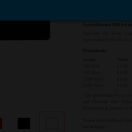
In den
Auf
Warenkorb
Merk
Schreibboard DIN A4 b
Bedruckt mit Ihrem Logo
Schreibboard DIN A4 als W
Preistabelle
Anzahl
Preis
100 Stück
€ 7,58
500 Stück
€ 5,93
1.000 Stück
€ 5,43
5.000 Stück
€ 5,15
* Die genannten Preise si
auf Klemme des Schrei
Druckfarbe & -position € 3
Preise ohne Aufdruck ode
auf Anfrage.