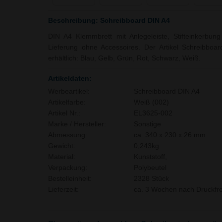
Beschreibung: Schreibboard DIN A4
DIN A4 Klemmbrett mit Anlegeleiste, Stifteinkerbun
Lieferung ohne Accessoires. Der Artikel Schreibboa
erhältlich: Blau, Gelb, Grün, Rot, Schwarz, Weiß.
Artikeldaten:
Werbeartikel:
Schreibboard DIN A4
Artikelfarbe:
Weiß (002)
Artikel Nr.:
EL3625-002
Marke / Hersteller:
Sonstige
Abmessung:
ca. 340 x 230 x 26 mm
Gewicht:
0,243kg
Material:
Kunststoff,
Verpackung:
Polybeutel
Bestelleinheit:
2328 Stück
Lieferzeit:
ca. 3 Wochen nach Druckfre