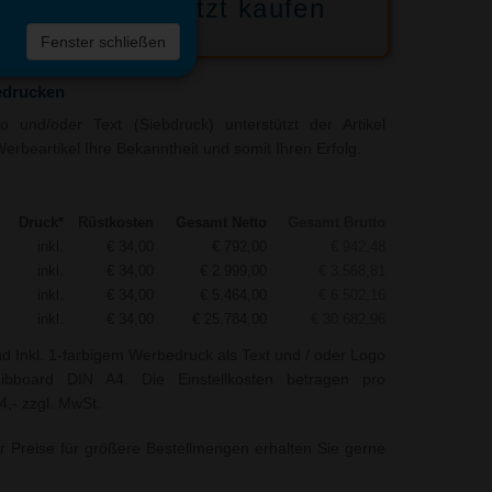
Jetzt kaufen
 die
Fenster schließen
liste
edrucken
 und/oder Text (Siebdruck) unterstützt der Artikel
erbeartikel Ihre Bekanntheit und somit Ihren Erfolg.
Druck*
Rüstkosten
Gesamt Netto
Gesamt Brutto
inkl.
€ 34,00
€ 792,00
€ 942,48
inkl.
€ 34,00
€ 2.999,00
€ 3.568,81
inkl.
€ 34,00
€ 5.464,00
€ 6.502,16
inkl.
€ 34,00
€ 25.784,00
€ 30.682,96
nd Inkl. 1-farbigem Werbedruck als Text und / oder Logo
bboard DIN A4. Die Einstellkosten betragen pro
4,- zzgl. MwSt.
r Preise für größere Bestellmengen erhalten Sie gerne