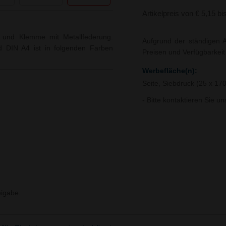
Artikelpreis von € 5,15 bi
g und Klemme mit Metallfederung.
Aufgrund der ständigen A
rd DIN A4 ist in folgenden Farben
Preisen und Verfügbarkei
Werbefläche(n):
Seite, Siebdruck (25 x 1
- Bitte kontaktieren Sie u
igabe.