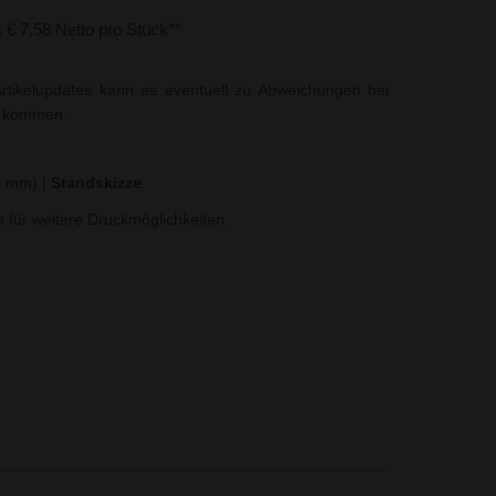
s € 7,58 Netto pro Stück**
rtikelupdates kann es eventuell zu Abweichungen bei
t kommen.
70 mm)
|
Standskizze
ns für weitere Druckmöglichkeiten.