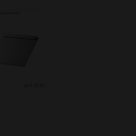
 Elegance A4
r
ab € 24.00