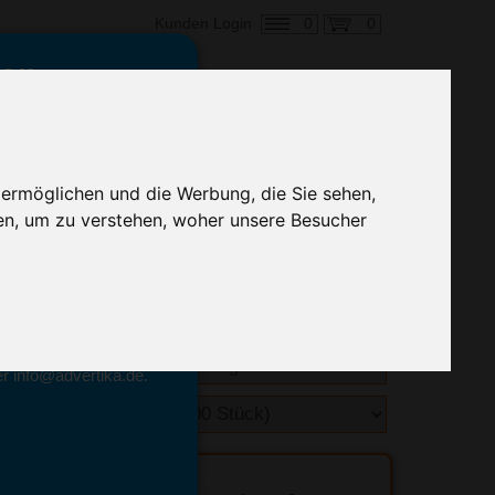
0
0
Kunden Login
en,
€ 5,15
ringung ab:
 ermöglichen und die Werbung, die Sie sehen,
alle Preise zzgl. MwSt.
en, um zu verstehen, woher unsere Besucher
hnelle Preiskalkulation
geben.
emittel-Experten
r info@advertika.de.
ebot