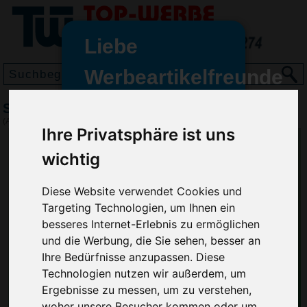
Liebe
Werbeartikelfreunde
und -
Schreibtischunterlage
wir sind wieder für Sie da
(Art.-Nr.:
NB3135
)
Ihre Privatsphäre ist uns
freundinnen,
wichtig
Seit dem 11. Januar 2022 haben
wir unsere aktiven Geschäfte an
die Firma Advertika übergeben.
Diese Website verwendet Cookies und
Targeting Technologien, um Ihnen ein
Ab sofort können Sie sich bei
besseres Internet-Erlebnis zu ermöglichen
Anfragen und Bestellungen
und die Werbung, die Sie sehen, besser an
vertrauensvoll an Ihre neuen
Ihre Bedürfnisse anzupassen. Diese
Werbemittel-Experten Christian
Technologien nutzen wir außerdem, um
Walter und Nico Vieira wenden.
Ergebnisse zu messen, um zu verstehen,
woher unsere Besucher kommen oder um