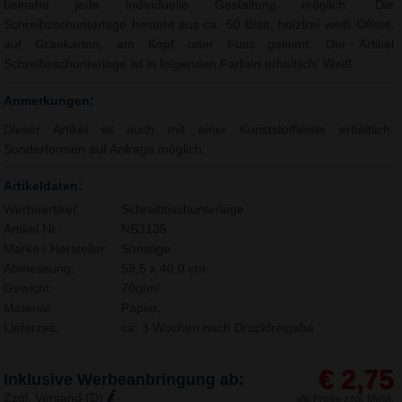
beinahe jede individuelle Gestaltung möglich. Die
Schreibtischunterlage besteht aus ca. 50 Blatt, holzfrei weiß Offset,
auf Graukarton, am Kopf oder Fuss geleimt. Der Artikel
Schreibtischunterlage ist in folgenden Farben erhältlich: Weiß.
Anmerkungen:
Dieser Artikel ist auch mit einer Kunststoffleiste erhältlich.
Sonderformen auf Anfrage möglich.
Artikeldaten:
Werbeartikel:
Schreibtischunterlage
Artikel Nr.:
NB3135
Marke / Hersteller:
Sonstige
Abmessung:
59,5 x 40,0 cm
Gewicht:
70g/m²
Material:
Papier,
Lieferzeit:
ca. 3 Wochen nach Druckfreigabe.
€ 2,75
Inklusive Werbeanbringung ab:
Zzgl. Versand (D)
alle Preise zzgl. MwSt.