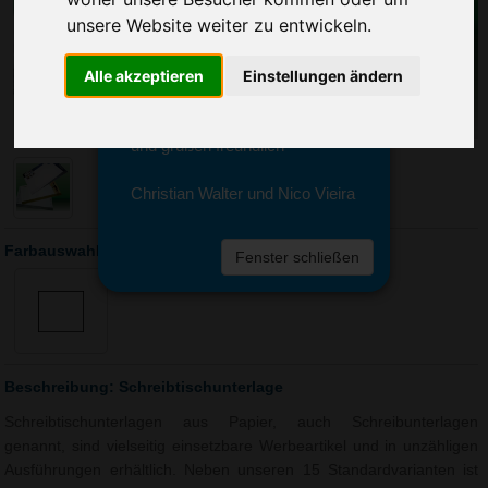
Sie erreichen sie von Montag bis
unsere Website weiter zu entwickeln.
Freitag zwischen 8 und 18 Uhr
unter 0611 94 585 2749 oder
info@advertika.de.
Alle akzeptieren
Einstellungen ändern
Wir freuen uns auf Ihre Anfrage
und grüßen freundlich
Christian Walter und Nico Vieira
Farbauswahl: Schreibtischunterlage
Fenster schließen
Beschreibung: Schreibtischunterlage
Schreibtischunterlagen aus Papier, auch Schreibunterlagen
genannt, sind vielseitig einsetzbare Werbeartikel und in unzähligen
Ausführungen erhältlich. Neben unseren 15 Standardvarianten ist