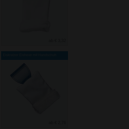
ab € 3,32
Eiskratzer Eishexe mit Handschuh
ab € 2,76