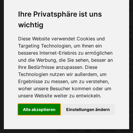
Sie erreichen sie von Montag bis
jeder Nutzung im Blickfeld – ob auf
Freitag zwischen 8 und 18 Uhr
dem Firmenparkplatz, unterwegs oder
Ihre Privatsphäre ist uns
unter 0611 94 585 2749 oder
direkt vor der Haustür.
info@advertika.de.
wichtig
In dieser Kategorie finden Sie
verschiedene Ausführungen, zum
Wir freuen uns auf Ihre Anfrage
Diese Website verwendet Cookies und
Beispiel klassische
bedruckte
und grüßen freundlich
Targeting Technologien, um Ihnen ein
Eiskratzer
, Modelle mit Besen,
Varianten mit Parkscheibe oder
besseres Internet-Erlebnis zu ermöglichen
Christian Walter und Nico Vieira
Eiskratzer mit Handschuh. Viele
und die Werbung, die Sie sehen, besser an
Modelle aus Kunststoff lassen sich
Ihre Bedürfnisse anzupassen. Diese
Fenster schließen
großflächig bedrucken und eignen sich
Technologien nutzen wir außerdem, um
dadurch besonders gut für auffällige
Ergebnisse zu messen, um zu verstehen,
Werbeanbringungen.
woher unsere Besucher kommen oder um
Eiskratzer mit Logo
sind vor allem für
unsere Website weiter zu entwickeln.
Autohäuser, Werkstätten,
Versicherungen, Kommunen,
Alle akzeptieren
Einstellungen ändern
Energieversorger, Unternehmen mit
Fuhrpark oder andere
dienstleistungsnahe Betriebe
interessant. Sie verbinden einen