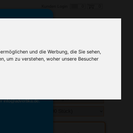
0
0
Kunden Login
en,
€ 2,30
ringung ab:
 ermöglichen und die Werbung, die Sie sehen,
alle Preise zzgl. MwSt.
en, um zu verstehen, woher unsere Besucher
hnelle Preiskalkulation
geben.
emittel-Experten
r info@advertika.de.
ebot