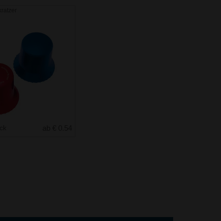
kratzer
uck
ab € 0.54