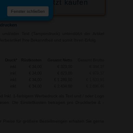
Jetzt kaufen
 die
Fenster schließen
liste
edrucken
und/oder Text (Tampondruck) unterstützt der Artikel
erbeartikel Ihre Bekanntheit und somit Ihren Erfolg.
Druck*
Rüstkosten
Gesamt Netto
Gesamt Brutto
inkl.
€ 34,00
€ 323,00
€ 384,37
inkl.
€ 34,00
€ 823,00
€ 979,37
inkl.
€ 34,00
€ 1.289,00
€ 1.533,91
inkl.
€ 34,00
€ 2.434,00
€ 2.896,46
nd Inkl. 1-farbigem Werbedruck als Text und / oder Logo
esen. Die Einstellkosten betragen pro Druckfarbe & -
r Preise für größere Bestellmengen erhalten Sie gerne