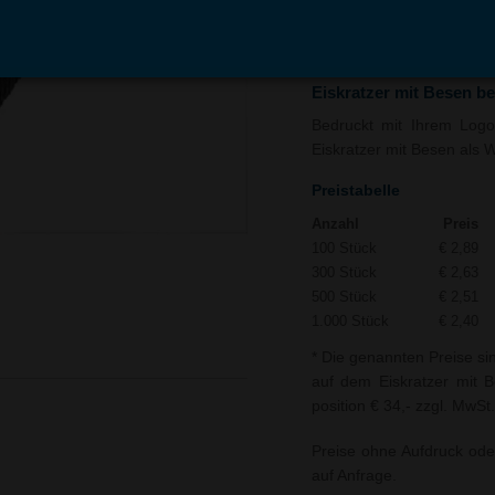
In den
Auf
Warenkorb
Merk
Eiskratzer mit Besen b
Bedruckt mit Ihrem Logo 
Eiskratzer mit Besen als W
Preistabelle
Anzahl
Preis
100 Stück
€ 2,89
300 Stück
€ 2,63
500 Stück
€ 2,51
1.000 Stück
€ 2,40
* Die genannten Preise si
auf dem Eiskratzer mit B
position € 34,- zzgl. MwSt.
Preise ohne Aufdruck ode
auf Anfrage.