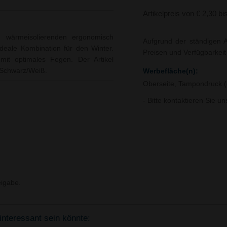
Artikelpreis von € 2,30 bi
, wärmeisolierenden ergonomisch
Aufgrund der ständigen A
ideale Kombination für den Winter.
Preisen und Verfügbarkei
mit optimales Fegen. Der Artikel
: Schwarz/Weiß.
Werbefläche(n):
Oberseite, Tampondruck (
- Bitte kontaktieren Sie u
igabe.
interessant sein könnte: