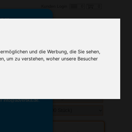
0
0
Kunden Login
en,
€ 0,61
ringung ab:
 ermöglichen und die Werbung, die Sie sehen,
alle Preise zzgl. MwSt.
en, um zu verstehen, woher unsere Besucher
hnelle Preiskalkulation
geben.
emittel-Experten
r info@advertika.de.
ebot