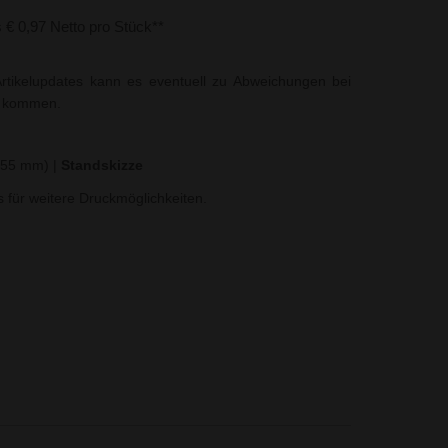
s € 0,97 Netto pro Stück**
rtikelupdates kann es eventuell zu Abweichungen bei
t kommen.
x 55 mm)
|
Standskizze
ns für weitere Druckmöglichkeiten.