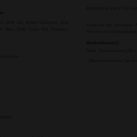
Artikelpreis von € 0,61 bi
er
m Griff. Der Artikel Eiskratzer Grip
Aufgrund der ständigen A
ch: Blau, Gelb, Grün, Rot, Schwarz,
Preisen und Verfügbarkei
Werbefläche(n):
Seite, Tampondruck (30 
abstreifer
- Bitte kontaktieren Sie u
igabe.