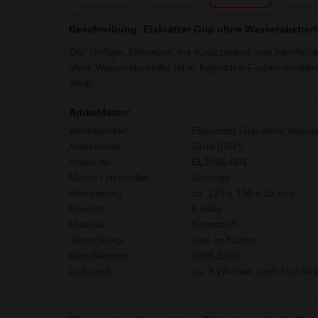
Beschreibung: Eiskratzer Grip ohne Wasserabstreif
Der Griffige. Eiskratzer mit Kratzzacken und handliche
ohne Wasserabstreifer ist in folgenden Farben erhältli
Weiß.
Artikeldaten:
Werbeartikel:
Eiskratzer Grip ohne Wasser
Artikelfarbe:
Grün (004)
Artikel Nr.:
EL3556-004
Marke / Hersteller:
Sonstige
Abmessung:
ca. 175 x 100 x 18 mm
Gewicht:
0,04kg
Material:
Kunststoff,
Verpackung:
lose im Karton
Bestelleinheit:
1996 Stück
Lieferzeit:
ca. 3 Wochen nach Druckfre