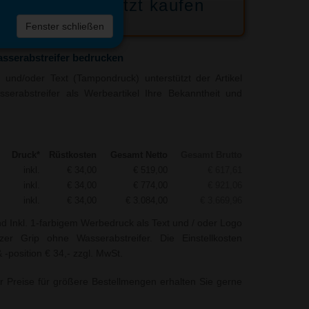
Jetzt kaufen
 die
Fenster schließen
liste
asserabstreifer bedrucken
und/oder Text (Tampondruck) unterstützt der Artikel
serabstreifer als Werbeartikel Ihre Bekanntheit und
Druck*
Rüstkosten
Gesamt Netto
Gesamt Brutto
inkl.
€ 34,00
€ 519,00
€ 617,61
inkl.
€ 34,00
€ 774,00
€ 921,06
inkl.
€ 34,00
€ 3.084,00
€ 3.669,96
nd Inkl. 1-farbigem Werbedruck als Text und / oder Logo
zer Grip ohne Wasserabstreifer. Die Einstellkosten
-position € 34,- zzgl. MwSt.
r Preise für größere Bestellmengen erhalten Sie gerne