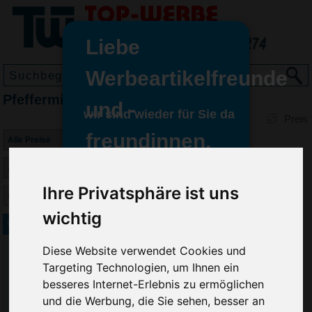
Liebe
Werbeartikelfreunde
Pfefferminzbonbons bedrucken
und -
wir sind wieder für Sie da
Preis
freundinnen,
Seit dem 11. Januar 2022 haben
wir unsere aktiven Geschäfte an
Ihre Privatsphäre ist uns
die Firma Advertika übergeben.
wichtig
Ab sofort können Sie sich bei
Bonbon Rolle 9 ST
Anfragen und Bestellungen
Diese Website verwendet Cookies und
vertrauensvoll an Ihre neuen
Targeting Technologien, um Ihnen ein
Werbemittel-Experten Christian
Walter und Nico Vieira wenden.
besseres Internet-Erlebnis zu ermöglichen
und die Werbung, die Sie sehen, besser an