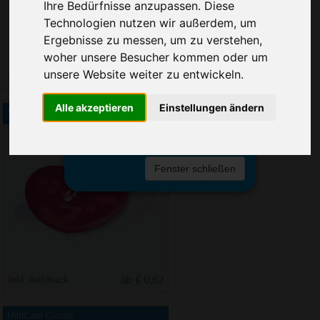
Sie erreichen sie von Montag bis
Ihre Bedürfnisse anzupassen. Diese
Freitag zwischen 8 und 18 Uhr
Technologien nutzen wir außerdem, um
unter 0611 94 585 2749 oder
Ergebnisse zu messen, um zu verstehen,
info@advertika.de.
woher unsere Besucher kommen oder um
unsere Website weiter zu entwickeln.
Inkl. Aufdruck
ab € 0,09
Wir freuen uns auf Ihre Anfrage
und grüßen freundlich
Alle akzeptieren
Einstellungen ändern
Mintcard Valentin
Christian Walter und Nico Vieira
Fenster schließen
Inkl. Aufdruck
ab € 0,62
MintCard Classic