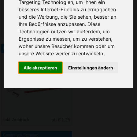
Sie erreichen sie von Montag bis
Targeting Technologien, um Ihnen ein
Freitag zwischen 8 und 18 Uhr
besseres Internet-Erlebnis zu ermöglichen
unter 0611 94 585 2749 oder
und die Werbung, die Sie sehen, besser an
info@advertika.de.
Ihre Bedürfnisse anzupassen. Diese
Technologien nutzen wir außerdem, um
Inkl. Aufdruck
ab € 0,93
Wir freuen uns auf Ihre Anfrage
Ergebnisse zu messen, um zu verstehen,
und grüßen freundlich
woher unsere Besucher kommen oder um
Lineal 5-in-1
unsere Website weiter zu entwickeln.
Christian Walter und Nico Vieira
Alle akzeptieren
Einstellungen ändern
Fenster schließen
Inkl. Aufdruck
ab € 1,29
Geodreieck Standard