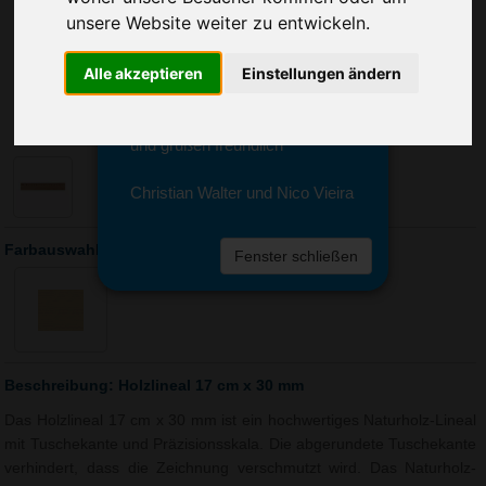
Sie erreichen sie von Montag bis
unsere Website weiter zu entwickeln.
Freitag zwischen 8 und 18 Uhr
unter 0611 94 585 2749 oder
Alle akzeptieren
Einstellungen ändern
info@advertika.de.
Wir freuen uns auf Ihre Anfrage
und grüßen freundlich
Christian Walter und Nico Vieira
Farbauswahl: Holzlineal 17 cm x 30 mm
Fenster schließen
Beschreibung: Holzlineal 17 cm x 30 mm
Das Holzlineal 17 cm x 30 mm ist ein hochwertiges Naturholz-Lineal
mit Tuschekante und Präzisionsskala. Die abgerundete Tuschekante
verhindert, dass die Zeichnung verschmutzt wird. Das Naturholz-