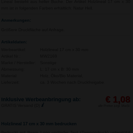
Lineal besteht aus heller Buche. Der Artikel Holzlineal 17 cm x 30
mm ist in folgenden Farben erhältlich: Natur Hell.
Anmerkungen:
Größere Druckfläche auf Anfrage.
Artikeldaten:
Werbeartikel:
Holzlineal 17 cm x 30 mm
Artikel Nr.:
MW2169
Marke / Hersteller:
Sonstige
Abmessung:
L: 17 cm x B: 30 mm
Material:
Holz, Öko/Bio Material,
Lieferzeit:
ca. 3 Wochen nach Druckfreigabe.
€ 1,08
Inklusive Werbeanbringung ab:
GRATIS Versand (D)
alle Preise zzgl. MwSt.
Holzlineal 17 cm x 30 mm bedrucken
Bedruckt mit Ihrem Logo und/oder Text (Tampondruck) unterstützt