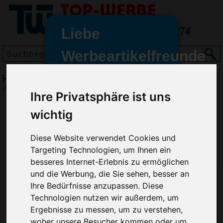
Liebe
Werbeartikelfreunde
und -
Holzlineal 17 cm x 30 mm
wir sind wieder für Sie da
(Art.-Nr.:
MW2169
)
Ihre Privatsphäre ist uns
freundinnen,
wichtig
Seit dem 11. Januar 2022 haben
wir unsere aktiven Geschäfte an
die Firma Advertika übergeben.
Diese Website verwendet Cookies und
Targeting Technologien, um Ihnen ein
Ab sofort können Sie sich bei
besseres Internet-Erlebnis zu ermöglichen
Anfragen und Bestellungen
und die Werbung, die Sie sehen, besser an
vertrauensvoll an Ihre neuen
Ihre Bedürfnisse anzupassen. Diese
Werbemittel-Experten Christian
Technologien nutzen wir außerdem, um
Walter und Nico Vieira wenden.
Ergebnisse zu messen, um zu verstehen,
woher unsere Besucher kommen oder um