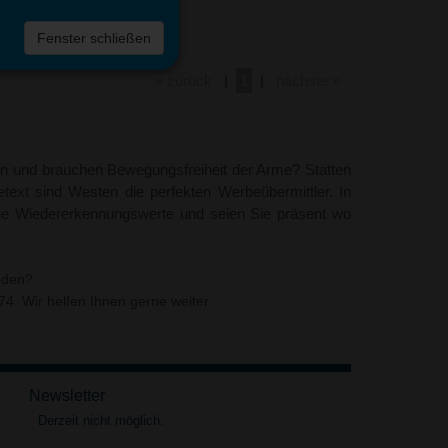
Fenster schließen
« zurück
|
1
|
nächste »
eien und brauchen Bewegungsfreiheit der Arme? Statten
ext sind Westen die perfekten Werbeübermittler. In
ie Wiedererkennungswerte und seien Sie präsent wo
nden?
4. Wir helfen Ihnen gerne weiter.
Newsletter
Derzeit nicht möglich.