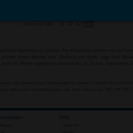
Artikel pro Seite:
16
32
64
Alle
rfekte Alternative zu Jacken. Ihre Mitarbeiter arbeiten viel im Fr
e werden Ihnen dankbar sein. Bedruckt mit Ihrem Logo oder Werbet
n auch im Winter angenehme Alternativen zu Jacken. Generieren S
können den gewünschten Werbeartikel in unserem Online-Shop nicht fi
frage über unser
Kontaktformular
oder rufen Sie uns an: 0611 94 585 27
 Leistungen
FAQ
eferung
Lieferzeit
ice
Muster