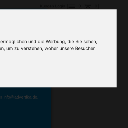
0
0
Kunden Login
en,
 ermöglichen und die Werbung, die Sie sehen,
Preis
en, um zu verstehen, woher unsere Besucher
geben.
emittel-Experten
r info@advertika.de.