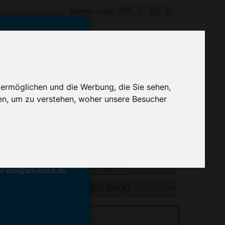
0
0
Kunden Login
en,
€ 0,26
ringung ab:
 ermöglichen und die Werbung, die Sie sehen,
alle Preise zzgl. MwSt.
en, um zu verstehen, woher unsere Besucher
hnelle Preiskalkulation
geben.
emittel-Experten
r info@advertika.de.
ebot