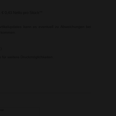
s € 0,43 Netto pro Stück**
rtikelupdates kann es eventuell zu Abweichungen bei
t kommen.
 )
ns für weitere Druckmöglichkeiten.
ose