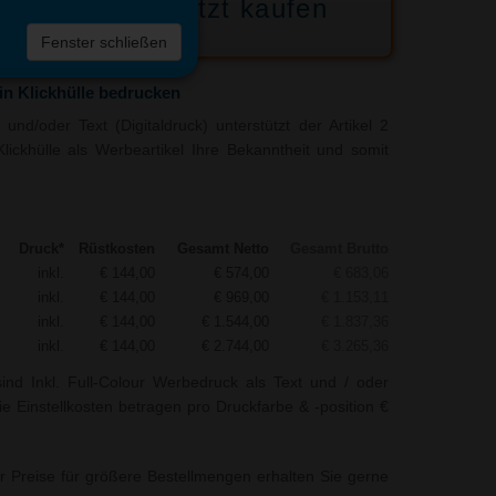
Jetzt kaufen
 die
Fenster schließen
liste
 in Klickhülle bedrucken
nd/oder Text (Digitaldruck) unterstützt der Artikel 2
Klickhülle als Werbeartikel Ihre Bekanntheit und somit
Druck*
Rüstkosten
Gesamt Netto
Gesamt Brutto
inkl.
€ 144,00
€ 574,00
€ 683,06
inkl.
€ 144,00
€ 969,00
€ 1.153,11
inkl.
€ 144,00
€ 1.544,00
€ 1.837,36
inkl.
€ 144,00
€ 2.744,00
€ 3.265,36
ind Inkl. Full-Colour Werbedruck als Text und / oder
ie Einstellkosten betragen pro Druckfarbe & -position €
r Preise für größere Bestellmengen erhalten Sie gerne