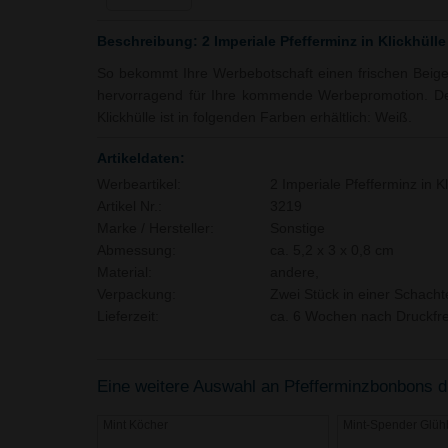
Beschreibung: 2 Imperiale Pfefferminz in Klickhülle
So bekommt Ihre Werbebotschaft einen frischen Beiges
hervorragend für Ihre kommende Werbepromotion. Der 
Klickhülle ist in folgenden Farben erhältlich: Weiß.
Artikeldaten:
Werbeartikel:
2 Imperiale Pfefferminz in Kl
Artikel Nr.:
3219
Marke / Hersteller:
Sonstige
Abmessung:
ca. 5,2 x 3 x 0,8 cm
Material:
andere,
Verpackung:
Zwei Stück in einer Schachte
Lieferzeit:
ca. 6 Wochen nach Druckfre
Eine weitere Auswahl an Pfefferminzbonbons die
Mint Köcher
Mint-Spender Glüh