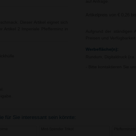
auf Anfrage.
Artikelpreis von € 0,26 bi
chmack. Dieser Artikel eignet sich
Artikel 2 Imperiale Pfefferminz in
Aufgrund der ständigen A
Preisen und Verfügbarkei
Werbefläche(n):
ickhülle
Rundum, Digitaldruck (ca.
- Bitte kontaktieren Sie u
l.
igabe.
 für Sie interessant sein könnte:
birne
Mint-Spender Trikot
Pfefferminzd