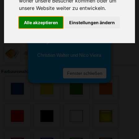
woher unsere Besucher kommen oder um
Sie erreichen sie von Montag bis
Freitag zwischen 8 und 18 Uhr
unsere Website weiter zu entwickeln.
unter 0611 94 585 2749 oder
info@advertika.de.
Alle akzeptieren
Einstellungen ändern
Wir freuen uns auf Ihre Anfrage
und grüßen freundlich
Christian Walter und Nico Vieira
Farbauswahl: Eiskratzer Trapez
Fenster schließen