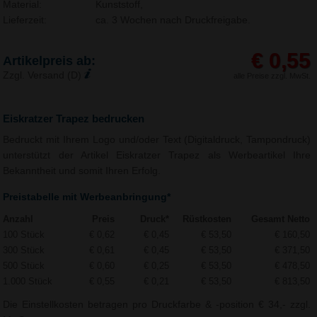
Material:
Kunststoff,
Lieferzeit:
ca. 3 Wochen nach Druckfreigabe.
€ 0,55
Artikelpreis ab:
Zzgl. Versand (D)
alle Preise zzgl. MwSt.
Eiskratzer Trapez bedrucken
Bedruckt mit Ihrem Logo und/oder Text (Digitaldruck, Tampondruck)
unterstützt der Artikel Eiskratzer Trapez als Werbeartikel Ihre
Bekanntheit und somit Ihren Erfolg.
Preistabelle mit Werbeanbringung*
Anzahl
Preis
Druck*
Rüstkosten
Gesamt Netto
100 Stück
€ 0,62
€ 0,45
€ 53,50
€ 160,50
300 Stück
€ 0,61
€ 0,45
€ 53,50
€ 371,50
500 Stück
€ 0,60
€ 0,25
€ 53,50
€ 478,50
1.000 Stück
€ 0,55
€ 0,21
€ 53,50
€ 813,50
Die Einstellkosten betragen pro Druckfarbe & -position € 34,- zzgl.