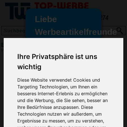
Liebe
Werbeartikelfreunde
und -
Eiskratzer Trapez
wir sind wieder für Sie da
(Art.-Nr.:
HL2453
)
Ihre Privatsphäre ist uns
freundinnen,
wichtig
Seit dem 11. Januar 2022 haben
wir unsere aktiven Geschäfte an
die Firma Advertika übergeben.
Diese Website verwendet Cookies und
Targeting Technologien, um Ihnen ein
Ab sofort können Sie sich bei
besseres Internet-Erlebnis zu ermöglichen
Anfragen und Bestellungen
und die Werbung, die Sie sehen, besser an
vertrauensvoll an Ihre neuen
Ihre Bedürfnisse anzupassen. Diese
Werbemittel-Experten Christian
Technologien nutzen wir außerdem, um
Walter und Nico Vieira wenden.
Ergebnisse zu messen, um zu verstehen,