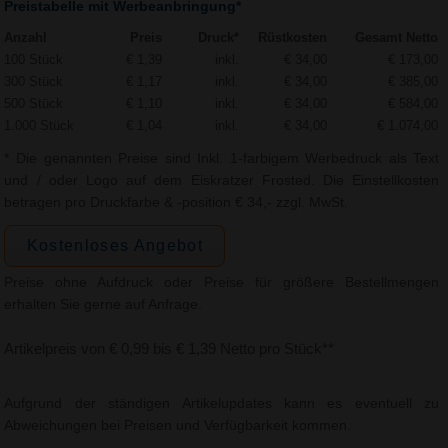
Preistabelle mit Werbeanbringung*
Anzahl
Preis
Druck*
Rüstkosten
Gesamt Netto
100 Stück
€ 1,39
inkl.
€ 34,00
€ 173,00
300 Stück
€ 1,17
inkl.
€ 34,00
€ 385,00
500 Stück
€ 1,10
inkl.
€ 34,00
€ 584,00
1.000 Stück
€ 1,04
inkl.
€ 34,00
€ 1.074,00
* Die genannten Preise sind Inkl. 1-farbigem Werbedruck als Text
und / oder Logo auf dem Eiskratzer Frosted. Die Einstellkosten
betragen pro Druckfarbe & -position € 34,- zzgl. MwSt.
Kostenloses Angebot
Preise ohne Aufdruck oder Preise für größere Bestellmengen
erhalten Sie gerne auf Anfrage.
Artikelpreis von € 0,99 bis € 1,39 Netto pro Stück**
Aufgrund der ständigen Artikelupdates kann es eventuell zu
Abweichungen bei Preisen und Verfügbarkeit kommen.