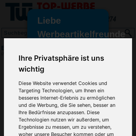
Liebe
Werbeartikelfreunde
und -
Eiskratzer Frosted
wir sind wieder für Sie da
(Art.-Nr.:
HL2589
)
Ihre Privatsphäre ist uns
freundinnen,
wichtig
Seit dem 11. Januar 2022 haben
wir unsere aktiven Geschäfte an
Diese Website verwendet Cookies und
die Firma Advertika übergeben.
Targeting Technologien, um Ihnen ein
Ab sofort können Sie sich bei
besseres Internet-Erlebnis zu ermöglichen
Anfragen und Bestellungen
und die Werbung, die Sie sehen, besser an
vertrauensvoll an Ihre neuen
Ihre Bedürfnisse anzupassen. Diese
Werbemittel-Experten Christian
Technologien nutzen wir außerdem, um
Walter und Nico Vieira wenden.
Ergebnisse zu messen, um zu verstehen,
woher unsere Besucher kommen oder um