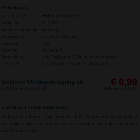
Artikeldaten:
Werbeartikel:
Eiskratzer Frosted
Artikel Nr.:
HL2589
Marke / Hersteller:
Sonstige
Abmessung:
ca. 108 x 220 mm
Gewicht:
65g
Material:
Kunststoff,
Verpackung:
1 je Polybeutel / 200 je Versandkarton
Lieferzeit:
ca. 3 Wochen nach Druckfreigabe.
€ 0,99
Inklusive Werbeanbringung ab:
GRATIS Versand (D)
alle Preise zzgl. MwSt.
Eiskratzer Frosted bedrucken
Bedruckt mit Ihrem Logo und/oder Text (Tampondruck) unterstützt
der Artikel Eiskratzer Frosted als Werbeartikel Ihre Bekanntheit und
somit Ihren Erfolg.