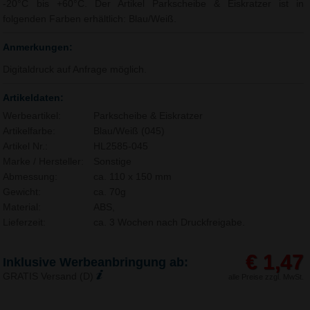
-20°C bis +60°C. Der Artikel Parkscheibe & Eiskratzer ist in
folgenden Farben erhältlich: Blau/Weiß.
Anmerkungen:
Digitaldruck auf Anfrage möglich.
Artikeldaten:
Werbeartikel:
Parkscheibe & Eiskratzer
Artikelfarbe:
Blau/Weiß (045)
Artikel Nr.:
HL2585-045
Marke / Hersteller:
Sonstige
Abmessung:
ca. 110 x 150 mm
Gewicht:
ca. 70g
Material:
ABS,
Lieferzeit:
ca. 3 Wochen nach Druckfreigabe.
€ 1,47
Inklusive Werbeanbringung ab:
GRATIS Versand (D)
alle Preise zzgl. MwSt.