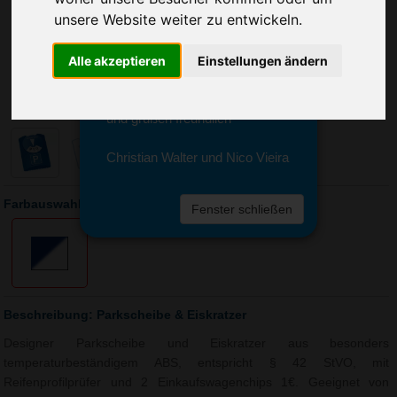
Sie erreichen sie von Montag bis
unsere Website weiter zu entwickeln.
Freitag zwischen 8 und 18 Uhr
unter 0611 94 585 2749 oder
info@advertika.de.
Alle akzeptieren
Einstellungen ändern
Wir freuen uns auf Ihre Anfrage
und grüßen freundlich
Christian Walter und Nico Vieira
Farbauswahl: Parkscheibe & Eiskratzer
Fenster schließen
Beschreibung: Parkscheibe & Eiskratzer
Designer Parkscheibe und Eiskratzer aus besonders
temperaturbeständigem ABS, entspricht § 42 StVO, mit
Reifenprofilprüfer und 2 Einkaufswagenchips 1€. Geeignet von