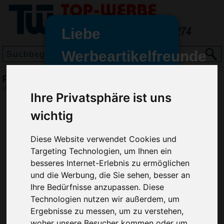
Liebe
Werbeartikelfreunde
und -
Parkscheibe & Eiskratzer, Blau/Weiß
wir sind wieder für Sie da
(Art.-Nr.:
HL2585-045
)
Ihre Privatsphäre ist uns
freundinnen,
wichtig
Seit dem 11. Januar 2022 haben
wir unsere aktiven Geschäfte an
die Firma Advertika übergeben.
Diese Website verwendet Cookies und
Targeting Technologien, um Ihnen ein
Ab sofort können Sie sich bei
besseres Internet-Erlebnis zu ermöglichen
Anfragen und Bestellungen
und die Werbung, die Sie sehen, besser an
vertrauensvoll an Ihre neuen
Ihre Bedürfnisse anzupassen. Diese
Werbemittel-Experten Christian
Technologien nutzen wir außerdem, um
Walter und Nico Vieira wenden.
Ergebnisse zu messen, um zu verstehen,
woher unsere Besucher kommen oder um