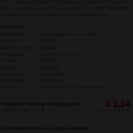
Chips. Version mit Chips (04251) verfügbar. Entspricht Paragraph 42
StVO. Einsetzbar von -10°C bis +60°C. Der Artikel Parkscheibe
Prime ohne Chips ist in folgenden Farben erhältlich: Blau.
Artikeldaten:
Werbeartikel:
Parkscheibe Prime ohne Chips
Artikel Nr.:
EL3572
Marke / Hersteller:
Sonstige
Abmessung:
ca. 155 x 119 x 7 mm
Gewicht:
0,063kg
Material:
Kunststoff,
Verpackung:
lose im Karton
Bestelleinheit:
2085 Stück
Lieferzeit:
ca. 3 Wochen nach Druckfreigabe.
€ 1,24
Inklusive Werbeanbringung ab:
GRATIS Versand (D)
alle Preise zzgl. MwSt.
Parkscheibe Prime ohne Chips bedrucken