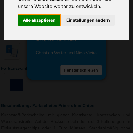
Sie erreichen sie von Montag bis
unsere Website weiter zu entwickeln.
Freitag zwischen 8 und 18 Uhr
unter 0611 94 585 2749 oder
Alle akzeptieren
Einstellungen ändern
info@advertika.de.
Wir freuen uns auf Ihre Anfrage
und grüßen freundlich
Christian Walter und Nico Vieira
Farbauswahl: Parkscheibe Prime ohne Chips
Fenster schließen
Beschreibung: Parkscheibe Prime ohne Chips
Kunststoff-Parkscheibe mit glatter Kratzkante, Kratzzacken und
Wasserabstreifer. Auf der Rückseite befinden sich 3 Halterungen für
Einkaufswagenchips oder 1 Euro Münzen. Standardmäßig ohne