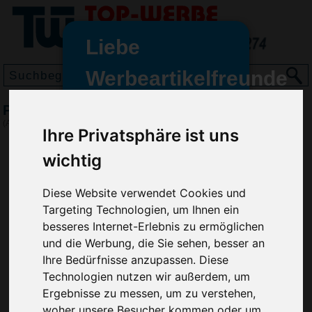
Liebe
Werbeartikelfreunde
und -
Parkscheibe Prime ohne Chips
wir sind wieder für Sie da
(Art.-Nr.:
EL3572
)
Ihre Privatsphäre ist uns
freundinnen,
wichtig
Seit dem 11. Januar 2022 haben
wir unsere aktiven Geschäfte an
die Firma Advertika übergeben.
Diese Website verwendet Cookies und
Targeting Technologien, um Ihnen ein
Ab sofort können Sie sich bei
besseres Internet-Erlebnis zu ermöglichen
Anfragen und Bestellungen
und die Werbung, die Sie sehen, besser an
vertrauensvoll an Ihre neuen
Ihre Bedürfnisse anzupassen. Diese
Werbemittel-Experten Christian
Technologien nutzen wir außerdem, um
Walter und Nico Vieira wenden.
Ergebnisse zu messen, um zu verstehen,
woher unsere Besucher kommen oder um