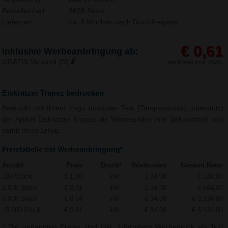
Bestelleinheit:
3638 Stück
Lieferzeit:
ca. 3 Wochen nach Druckfreigabe.
€ 0,61
Inklusive Werbeanbringung ab:
GRATIS Versand (D)
alle Preise zzgl. MwSt.
Eiskratzer Trapez bedrucken
Bedruckt mit Ihrem Logo und/oder Text (Tampondruck) unterstützt
der Artikel Eiskratzer Trapez als Werbeartikel Ihre Bekanntheit und
somit Ihren Erfolg.
Preistabelle mit Werbeanbringung*
Anzahl
Preis
Druck*
Rüstkosten
Gesamt Netto
500 Stück
€ 1,00
inkl.
€ 34,00
€ 534,00
1.000 Stück
€ 0,81
inkl.
€ 34,00
€ 844,00
5.000 Stück
€ 0,64
inkl.
€ 34,00
€ 3.234,00
10.000 Stück
€ 0,61
inkl.
€ 34,00
€ 6.134,00
* Die genannten Preise sind Inkl. 1-farbigem Werbedruck als Text