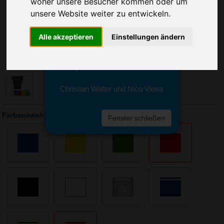
woher unsere Besucher kommen oder um
Sie erreichen sie von Montag bis
Freitag zwischen 8 und 18 Uhr
unsere Website weiter zu entwickeln.
unter 0611 94 585 2749 oder
info@advertika.de.
Alle akzeptieren
Einstellungen ändern
Wir freuen uns auf Ihre Anfrage
und grüßen freundlich
Christian Walter und Nico Vieira
Farbauswahl: Eiskratzer Trapez
Fenster schließen