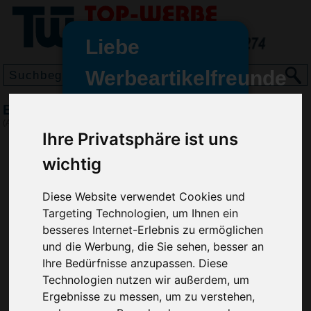
Liebe
Werbeartikelfreunde
und -
Eiskratzer Trapez, Metall Rot
wir sind wieder für Sie da
(Art.-Nr.:
EL3812-008
)
freundinnen,
Ihre Privatsphäre ist uns
Seit dem 11. Januar 2022 haben
wichtig
wir unsere aktiven Geschäfte an
die Firma Advertika übergeben.
Diese Website verwendet Cookies und
Targeting Technologien, um Ihnen ein
Ab sofort können Sie sich bei
besseres Internet-Erlebnis zu ermöglichen
Anfragen und Bestellungen
und die Werbung, die Sie sehen, besser an
vertrauensvoll an Ihre neuen
Ihre Bedürfnisse anzupassen. Diese
Werbemittel-Experten Christian
Technologien nutzen wir außerdem, um
Walter und Nico Vieira wenden.
Ergebnisse zu messen, um zu verstehen,