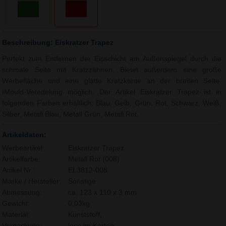
Beschreibung: Eiskratzer Trapez
Perfekt zum Entfernen der Eisschicht am Außenspiegel durch die
schmale Seite mit Kratzzähnen. Bietet außerdem eine große
Werbefläche und eine glatte Kratzkante an der breiten Seite.
IMould-Veredelung möglich. Der Artikel Eiskratzer Trapez ist in
folgenden Farben erhältlich: Blau, Gelb, Grün, Rot, Schwarz, Weiß,
Silber, Metall Blau, Metall Grün, Metall Rot.
Artikeldaten:
Werbeartikel:
Eiskratzer Trapez
Artikelfarbe:
Metall Rot (008)
Artikel Nr.:
EL3812-008
Marke / Hersteller:
Sonstige
Abmessung:
ca. 123 x 110 x 3 mm
Gewicht:
0,03kg
Material:
Kunststoff,
Verpackung:
lose im Karton