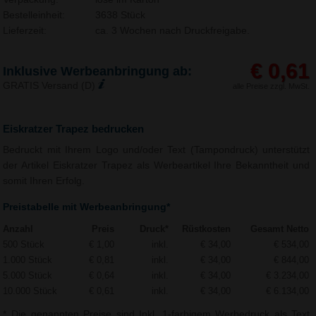
Bestelleinheit:
3638 Stück
Lieferzeit:
ca. 3 Wochen nach Druckfreigabe.
€ 0,61
Inklusive Werbeanbringung ab:
GRATIS Versand (D)
alle Preise zzgl. MwSt.
Eiskratzer Trapez bedrucken
Bedruckt mit Ihrem Logo und/oder Text (Tampondruck) unterstützt
der Artikel Eiskratzer Trapez als Werbeartikel Ihre Bekanntheit und
somit Ihren Erfolg.
Preistabelle mit Werbeanbringung*
Anzahl
Preis
Druck*
Rüstkosten
Gesamt Netto
500 Stück
€ 1,00
inkl.
€ 34,00
€ 534,00
1.000 Stück
€ 0,81
inkl.
€ 34,00
€ 844,00
5.000 Stück
€ 0,64
inkl.
€ 34,00
€ 3.234,00
10.000 Stück
€ 0,61
inkl.
€ 34,00
€ 6.134,00
* Die genannten Preise sind Inkl. 1-farbigem Werbedruck als Text