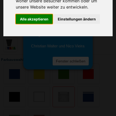
woher unsere Besucher kommen oder um
Sie erreichen sie von Montag bis
Freitag zwischen 8 und 18 Uhr
unsere Website weiter zu entwickeln.
unter 0611 94 585 2749 oder
info@advertika.de.
Alle akzeptieren
Einstellungen ändern
Wir freuen uns auf Ihre Anfrage
und grüßen freundlich
Christian Walter und Nico Vieira
Farbauswahl: Eiskratzer Trapez
Fenster schließen