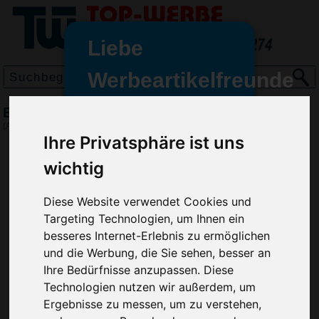
Liebe
Werbeartikelfreunde
und -
Eiskratzer Trapez, Silber
wir sind wieder für Sie da
(Art.-Nr.:
EL3812-032
)
freundinnen,
Ihre Privatsphäre ist uns
Seit dem 11. Januar 2022 haben
wichtig
wir unsere aktiven Geschäfte an
die Firma Advertika übergeben.
Diese Website verwendet Cookies und
Targeting Technologien, um Ihnen ein
Ab sofort können Sie sich bei
besseres Internet-Erlebnis zu ermöglichen
Anfragen und Bestellungen
und die Werbung, die Sie sehen, besser an
vertrauensvoll an Ihre neuen
Ihre Bedürfnisse anzupassen. Diese
Werbemittel-Experten Christian
Technologien nutzen wir außerdem, um
Walter und Nico Vieira wenden.
Ergebnisse zu messen, um zu verstehen,