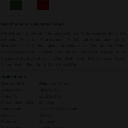
Beschreibung: Eiskratzer Trapez
Perfekt zum Entfernen der Eisschicht am Außenspiegel durch die
schmale Seite mit Kratzzähnen. Bietet außerdem eine große
Werbefläche und eine glatte Kratzkante an der breiten Seite.
IMould-Veredelung möglich. Der Artikel Eiskratzer Trapez ist in
folgenden Farben erhältlich: Blau, Gelb, Grün, Rot, Schwarz, Weiß,
Silber, Metall Blau, Metall Grün, Metall Rot.
Artikeldaten:
Werbeartikel:
Eiskratzer Trapez
Artikelfarbe:
Silber (032)
Artikel Nr.:
EL3812-032
Marke / Hersteller:
Sonstige
Abmessung:
ca. 123 x 110 x 3 mm
Gewicht:
0,03kg
Material:
Kunststoff,
Verpackung:
lose im Karton