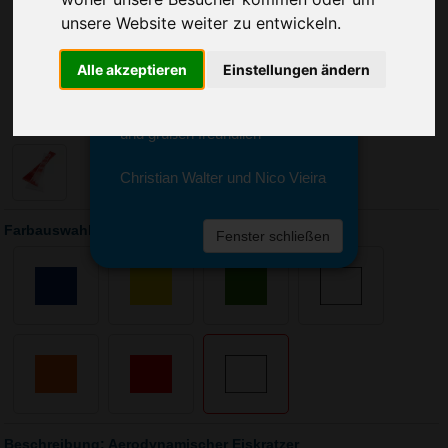
Sie erreichen sie von Montag bis
unsere Website weiter zu entwickeln.
Freitag zwischen 8 und 18 Uhr
unter 0611 94 585 2749 oder
info@advertika.de.
Alle akzeptieren
Einstellungen ändern
Wir freuen uns auf Ihre Anfrage
und grüßen freundlich
Christian Walter und Nico Vieira
Farbauswahl: Aerodynamischer Eiskratzer
Fenster schließen
Beschreibung: Aerodynamischer Eiskratzer