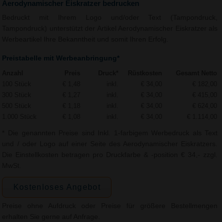
Aerodynamischer Eiskratzer bedrucken
Bedruckt mit Ihrem Logo und/oder Text (Tampondruck,
Tampondruck) unterstützt der Artikel Aerodynamischer Eiskratzer als
Werbeartikel Ihre Bekanntheit und somit Ihren Erfolg.
Preistabelle mit Werbeanbringung*
Anzahl
Preis
Druck*
Rüstkosten
Gesamt Netto
100 Stück
€ 1,48
inkl.
€ 34,00
€ 182,00
300 Stück
€ 1,27
inkl.
€ 34,00
€ 415,00
500 Stück
€ 1,18
inkl.
€ 34,00
€ 624,00
1.000 Stück
€ 1,08
inkl.
€ 34,00
€ 1.114,00
* Die genannten Preise sind Inkl. 1-farbigem Werbedruck als Text
und / oder Logo auf einer Seite des Aerodynamischer Eiskratzers.
Die Einstellkosten betragen pro Druckfarbe & -position € 34,- zzgl.
MwSt.
Kostenloses Angebot
Preise ohne Aufdruck oder Preise für größere Bestellmengen
erhalten Sie gerne auf Anfrage.