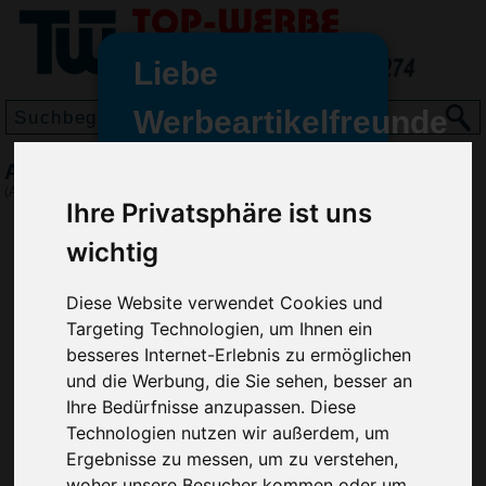
Liebe
Werbeartikelfreunde
und -
Aerodynamischer Eiskratzer, Weiß
wir sind wieder für Sie da
(Art.-Nr.:
HL2583-002
)
Ihre Privatsphäre ist uns
freundinnen,
wichtig
Seit dem 11. Januar 2022 haben
wir unsere aktiven Geschäfte an
die Firma Advertika übergeben.
Diese Website verwendet Cookies und
Targeting Technologien, um Ihnen ein
Ab sofort können Sie sich bei
besseres Internet-Erlebnis zu ermöglichen
Anfragen und Bestellungen
und die Werbung, die Sie sehen, besser an
vertrauensvoll an Ihre neuen
Ihre Bedürfnisse anzupassen. Diese
Werbemittel-Experten Christian
Technologien nutzen wir außerdem, um
Walter und Nico Vieira wenden.
Ergebnisse zu messen, um zu verstehen,
woher unsere Besucher kommen oder um