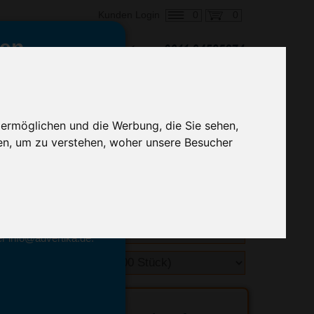
0
0
Kunden Login
en,
€ 0,61
ringung ab:
alle Preise zzgl. MwSt.
 ermöglichen und die Werbung, die Sie sehen,
en, um zu verstehen, woher unsere Besucher
hnelle Preiskalkulation
geben.
emittel-Experten
r info@advertika.de.
ebot