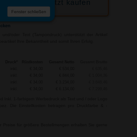
Jetzt kaufen
 die
Fenster schließen
liste
ucken
und/oder Text (Tampondruck) unterstützt der Artikel
eartikel Ihre Bekanntheit und somit Ihren Erfolg.
Druck*
Rüstkosten
Gesamt Netto
Gesamt Brutto
inkl.
€ 34,00
€ 534,00
€ 635,46
inkl.
€ 34,00
€ 844,00
€ 1.004,36
inkl.
€ 34,00
€ 3.234,00
€ 3.848,46
inkl.
€ 34,00
€ 6.134,00
€ 7.299,46
nd Inkl. 1-farbigem Werbedruck als Text und / oder Logo
apez. Die Einstellkosten betragen pro Druckfarbe & -
r Preise für größere Bestellmengen erhalten Sie gerne