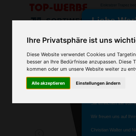
Eiskratzer Trapez be
#eiskratzertrapez
Liebe Wer
SORTIMENT
>
>
>
Startseite
Auto & Reisen
Eiskratzer
Eiskratzer Trapez
Ihre Privatsphäre ist uns wicht
Eiskratzer Trapez, Metall Grün
wir sind wieder f
(Art.-Nr.:
EL3812-004
)
Diese Website verwendet Cookies und Targeting
besser an Ihre Bedürfnisse anzupassen. Diese
kommen oder um unsere Website weiter zu ent
Seit dem 11. Januar 2
Alle akzeptieren
Einstellungen ändern
Ab sofort können Sie s
Christian Walter und N
Sie erreichen sie von 
Wir freuen uns auf Ihr
Christian Walter und Ni