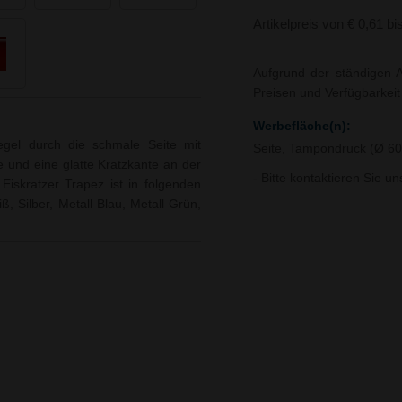
Artikelpreis von € 0,61 bi
Aufgrund der ständigen A
Preisen und Verfügbarkei
Werbefläche(n):
egel durch die schmale Seite mit
Seite, Tampondruck (Ø 
 und eine glatte Kratzkante an der
- Bitte kontaktieren Sie u
 Eiskratzer Trapez ist in folgenden
ß, Silber, Metall Blau, Metall Grün,