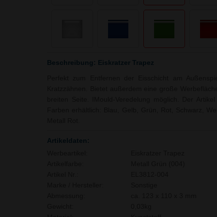
Beschreibung: Eiskratzer Trapez
Perfekt zum Entfernen der Eisschicht am Außenspi
Kratzzähnen. Bietet außerdem eine große Werbefläche
breiten Seite. IMould-Veredelung möglich. Der Artikel
Farben erhältlich: Blau, Gelb, Grün, Rot, Schwarz, Wei
Metall Rot.
Artikeldaten:
Werbeartikel:
Eiskratzer Trapez
Artikelfarbe:
Metall Grün (004)
Artikel Nr.:
EL3812-004
Marke / Hersteller:
Sonstige
Abmessung:
ca. 123 x 110 x 3 mm
Gewicht:
0,03kg