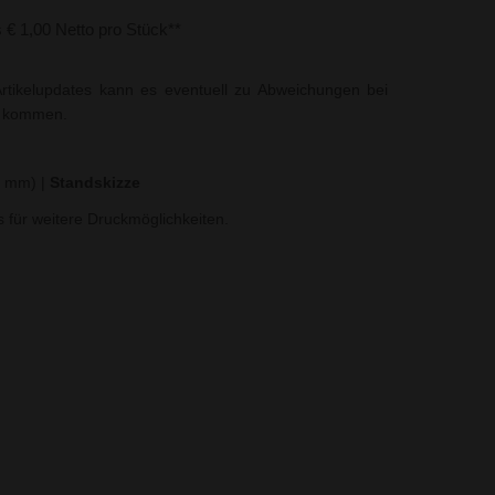
s € 1,00 Netto pro Stück**
rtikelupdates kann es eventuell zu Abweichungen bei
t kommen.
60 mm)
|
Standskizze
ns für weitere Druckmöglichkeiten.