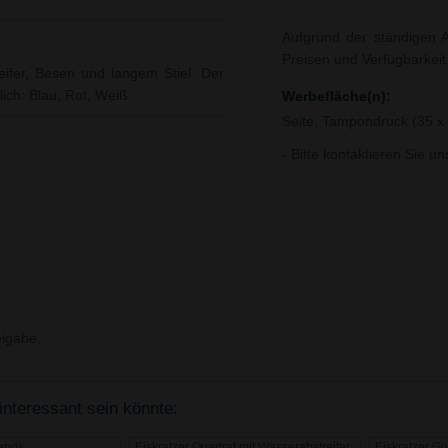
Aufgrund der ständigen A
Preisen und Verfügbarkei
reifer, Besen und langem Stiel. Der
lich: Blau, Rot, Weiß.
Werbefläche(n):
Seite, Tampondruck (35 
- Bitte kontaktieren Sie u
igabe.
interessant sein könnte:
ands
Eiskratzer Quadrat mit Wasserabstreifer
Eiskratzer Gr