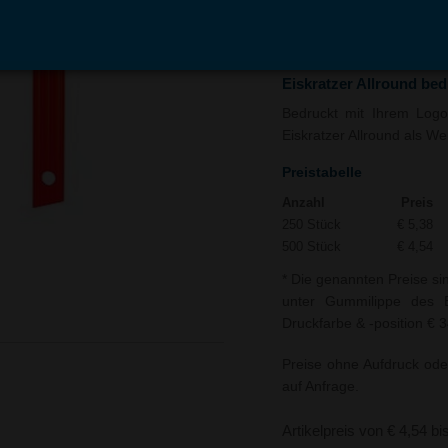
In den
Auf
Warenkorb
Merk
Eiskratzer Allround be
Bedruckt mit Ihrem Logo 
Eiskratzer Allround als We
Preistabelle
Anzahl
Preis
250 Stück
€ 5,38
500 Stück
€ 4,54
* Die genannten Preise si
unter Gummilippe des Ei
Druckfarbe & -position € 3
Preise ohne Aufdruck ode
auf Anfrage.
Artikelpreis von € 4,54 bi