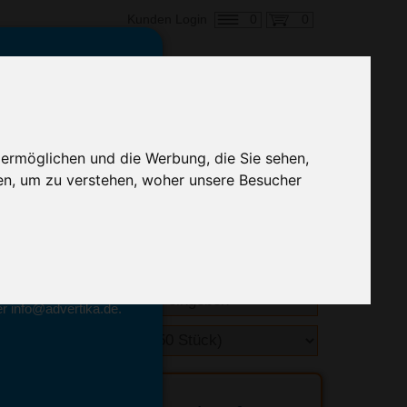
0
0
Kunden Login
en,
€ 4,54
ringung ab:
 ermöglichen und die Werbung, die Sie sehen,
alle Preise zzgl. MwSt.
en, um zu verstehen, woher unsere Besucher
hnelle Preiskalkulation
geben.
emittel-Experten
r info@advertika.de.
ebot