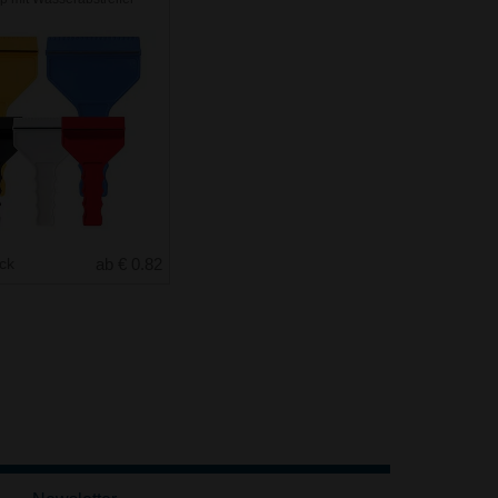
uck
ab € 0.82