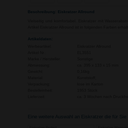
Beschreibung: Eiskratzer Allround
Vielseitig und komfortabel. Eiskratzer mit Wasserabst
Artikel Eiskratzer Allround ist in folgenden Farben erhält
Artikeldaten:
Werbeartikel:
Eiskratzer Allround
Artikel Nr.:
EL3551
Marke / Hersteller:
Sonstige
Abmessung:
ca. 395 x 133 x 15 mm
Gewicht:
0,16kg
Material:
Kunststoff,
Verpackung:
lose im Karton
Bestelleinheit:
1953 Stück
Lieferzeit:
ca. 3 Wochen nach Druckfre
Eine weitere Auswahl an Eiskratzer die für Sie 
Eiskratzer Protect
Eiskratzer Warm-H