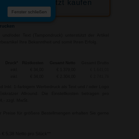
Jetzt kaufen
 die
Fenster schließen
liste
drucken
und/oder Text (Tampondruck) unterstützt der Artikel
rbeartikel Ihre Bekanntheit und somit Ihren Erfolg.
Druck*
Rüstkosten
Gesamt Netto
Gesamt Brutto
inkl.
€ 34,00
€ 1.379,00
€ 1.641,01
inkl.
€ 34,00
€ 2.304,00
€ 2.741,76
nd Inkl. 1-farbigem Werbedruck als Text und / oder Logo
skratzer Allround. Die Einstellkosten betragen pro
4,- zzgl. MwSt.
r Preise für größere Bestellmengen erhalten Sie gerne
s € 5,38 Netto pro Stück**