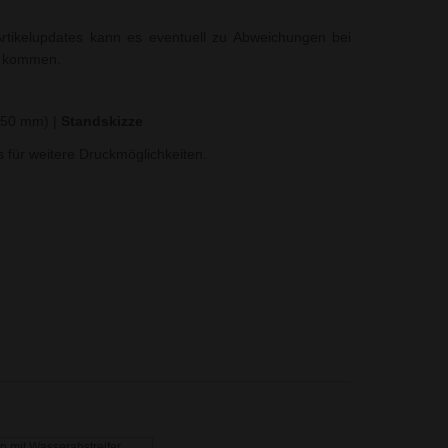
rtikelupdates kann es eventuell zu Abweichungen bei
t kommen.
x 50 mm)
|
Standskizze
ns für weitere Druckmöglichkeiten.
ip mit Wasserabstreifer