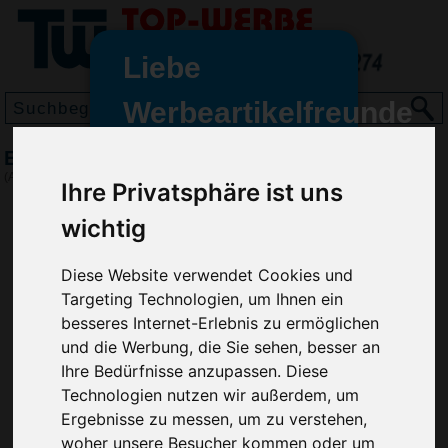
Liebe
Werbeartikelfreunde
und -
Eiskratzer Nikolaus
wir sind wieder für Sie da
(Art.-Nr.:
EL3563
)
Ihre Privatsphäre ist uns
freundinnen,
wichtig
Seit dem 11. Januar 2022 haben
wir unsere aktiven Geschäfte an
Diese Website verwendet Cookies und
die Firma Advertika übergeben.
Targeting Technologien, um Ihnen ein
Ab sofort können Sie sich bei
besseres Internet-Erlebnis zu ermöglichen
Anfragen und Bestellungen
und die Werbung, die Sie sehen, besser an
vertrauensvoll an Ihre neuen
Ihre Bedürfnisse anzupassen. Diese
Werbemittel-Experten Christian
Technologien nutzen wir außerdem, um
Walter und Nico Vieira wenden.
Ergebnisse zu messen, um zu verstehen,
woher unsere Besucher kommen oder um