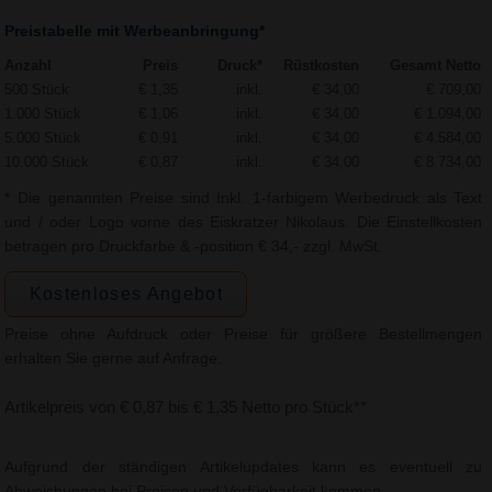
Preistabelle mit Werbeanbringung*
Anzahl
Preis
Druck*
Rüstkosten
Gesamt Netto
500 Stück
€ 1,35
inkl.
€ 34,00
€ 709,00
1.000 Stück
€ 1,06
inkl.
€ 34,00
€ 1.094,00
5.000 Stück
€ 0,91
inkl.
€ 34,00
€ 4.584,00
10.000 Stück
€ 0,87
inkl.
€ 34,00
€ 8.734,00
* Die genannten Preise sind Inkl. 1-farbigem Werbedruck als Text
und / oder Logo vorne des Eiskratzer Nikolaus. Die Einstellkosten
betragen pro Druckfarbe & -position € 34,- zzgl. MwSt.
Kostenloses Angebot
Preise ohne Aufdruck oder Preise für größere Bestellmengen
erhalten Sie gerne auf Anfrage.
Artikelpreis von € 0,87 bis € 1,35 Netto pro Stück**
Aufgrund der ständigen Artikelupdates kann es eventuell zu
Abweichungen bei Preisen und Verfügbarkeit kommen.