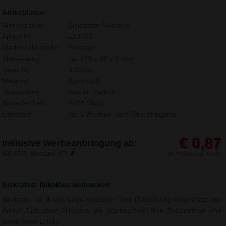
Artikeldaten:
Werbeartikel:
Eiskratzer Nikolaus
Artikel Nr.:
EL3563
Marke / Hersteller:
Sonstige
Abmessung:
ca. 123 x 99 x 3 mm
Gewicht:
0,036kg
Material:
Kunststoff,
Verpackung:
lose im Karton
Bestelleinheit:
2024 Stück
Lieferzeit:
ca. 3 Wochen nach Druckfreigabe.
€ 0,87
Inklusive Werbeanbringung ab:
GRATIS Versand (D)
alle Preise zzgl. MwSt.
Eiskratzer Nikolaus bedrucken
Bedruckt mit Ihrem Logo und/oder Text (Siebdruck) unterstützt der
Artikel Eiskratzer Nikolaus als Werbeartikel Ihre Bekanntheit und
somit Ihren Erfolg.