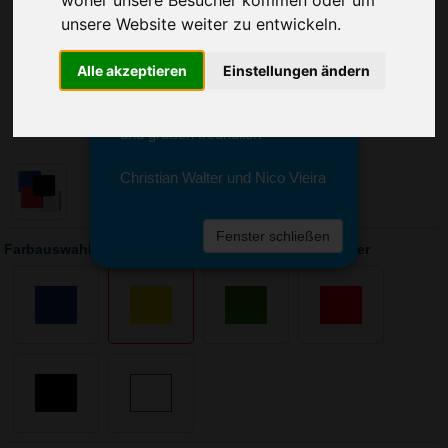
Sie erreichen sie von Montag bis
unsere Website weiter zu entwickeln.
Freitag zwischen 8 und 18 Uhr
unter 0611 94 585 2749 oder
info@advertika.de.
Alle akzeptieren
Einstellungen ändern
Wir freuen uns auf Ihre Anfrage
und grüßen freundlich
Christian Walter und Nico Vieira
Fenster schließen
Farbauswahl: Eiskratzer Quadrat mit Wasserabstreifer