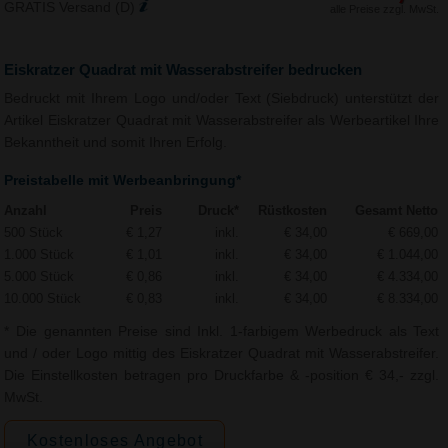
GRATIS Versand (D)
alle Preise zzgl. MwSt.
Eiskratzer Quadrat mit Wasserabstreifer bedrucken
Bedruckt mit Ihrem Logo und/oder Text (Siebdruck) unterstützt der
Artikel Eiskratzer Quadrat mit Wasserabstreifer als Werbeartikel Ihre
Bekanntheit und somit Ihren Erfolg.
Preistabelle mit Werbeanbringung*
Anzahl
Preis
Druck*
Rüstkosten
Gesamt Netto
500 Stück
€ 1,27
inkl.
€ 34,00
€ 669,00
1.000 Stück
€ 1,01
inkl.
€ 34,00
€ 1.044,00
5.000 Stück
€ 0,86
inkl.
€ 34,00
€ 4.334,00
10.000 Stück
€ 0,83
inkl.
€ 34,00
€ 8.334,00
* Die genannten Preise sind Inkl. 1-farbigem Werbedruck als Text
und / oder Logo mittig des Eiskratzer Quadrat mit Wasserabstreifer.
Die Einstellkosten betragen pro Druckfarbe & -position € 34,- zzgl.
MwSt.
Kostenloses Angebot