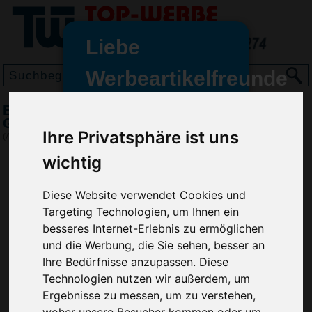
Liebe
Werbeartikelfreunde
und -
Eiskratzer Quadrat mit Wasserabstreifer,
wir sind wieder für Sie da
Gelb
Ihre Privatsphäre ist uns
freundinnen,
(Art.-Nr.:
EL3549-006
)
wichtig
Seit dem 11. Januar 2022 haben
wir unsere aktiven Geschäfte an
die Firma Advertika übergeben.
Diese Website verwendet Cookies und
Targeting Technologien, um Ihnen ein
Ab sofort können Sie sich bei
besseres Internet-Erlebnis zu ermöglichen
Anfragen und Bestellungen
und die Werbung, die Sie sehen, besser an
vertrauensvoll an Ihre neuen
Ihre Bedürfnisse anzupassen. Diese
Werbemittel-Experten Christian
Technologien nutzen wir außerdem, um
Walter und Nico Vieira wenden.
Ergebnisse zu messen, um zu verstehen,
woher unsere Besucher kommen oder um