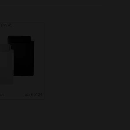
 DIN A5
uck
ab € 2.24