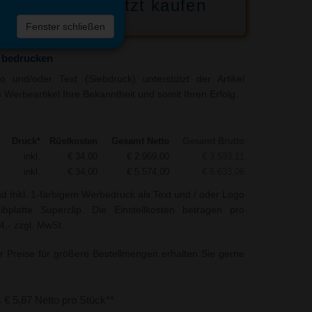
Jetzt kaufen
 die
Fenster schließen
liste
p bedrucken
 und/oder Text (Siebdruck) unterstützt der Artikel
s Werbeartikel Ihre Bekanntheit und somit Ihren Erfolg.
Druck*
Rüstkosten
Gesamt Netto
Gesamt Brutto
inkl.
€ 34,00
€ 2.969,00
€ 3.533,11
inkl.
€ 34,00
€ 5.574,00
€ 6.633,06
nd Inkl. 1-farbigem Werbedruck als Text und / oder Logo
ibplatte Superclip. Die Einstellkosten betragen pro
4,- zzgl. MwSt.
r Preise für größere Bestellmengen erhalten Sie gerne
s € 5,87 Netto pro Stück**