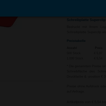
In den
Auf
Warenkorb
Merk
Schreibplatte Supercli
Bedruckt mit Ihrem Logo
Schreibplatte Superclip al
Preistabelle
Anzahl
Preis
500 Stück
€ 5,87
1.000 Stück
€ 5,54
* Die genannten Preise si
Schreibfläche des Schre
Druckfarbe & -position € 3
Preise ohne Aufdruck ode
auf Anfrage.
Artikelpreis von € 5,54 bi