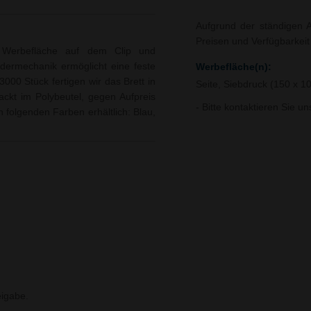
Aufgrund der ständigen A
Preisen und Verfügbarkei
ter Werbefläche auf dem Clip und
edermechanik ermöglicht eine feste
Werbefläche(n):
000 Stück fertigen wir das Brett in
Seite, Siebdruck (150 x 
ckt im Polybeutel, gegen Aufpreis
- Bitte kontaktieren Sie u
in folgenden Farben erhältlich: Blau,
igabe.