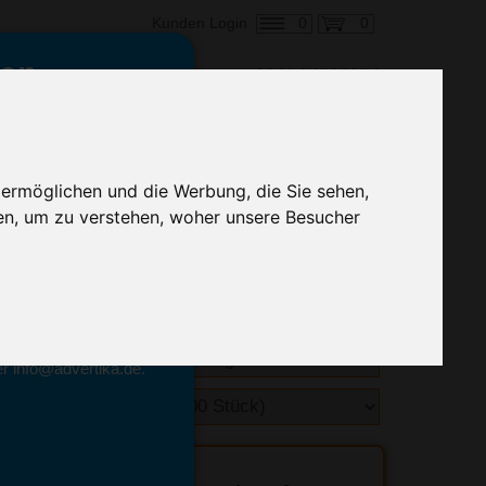
0
0
Kunden Login
en,
€ 5,54
ringung ab:
 ermöglichen und die Werbung, die Sie sehen,
alle Preise zzgl. MwSt.
en, um zu verstehen, woher unsere Besucher
hnelle Preiskalkulation
geben.
emittel-Experten
r info@advertika.de.
ebot