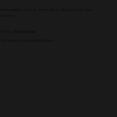
rtikelupdates kann es eventuell zu Abweichungen bei
t kommen.
100 mm)
|
Standskizze
ns für weitere Druckmöglichkeiten.