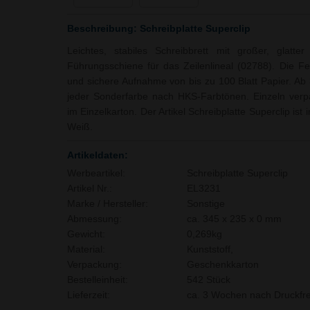
Beschreibung: Schreibplatte Superclip
Leichtes, stabiles Schreibbrett mit großer, glat
Führungsschiene für das Zeilenlineal (02788). Die F
und sichere Aufnahme von bis zu 100 Blatt Papier. Ab 3
jeder Sonderfarbe nach HKS-Farbtönen. Einzeln verpa
im Einzelkarton. Der Artikel Schreibplatte Superclip ist 
Weiß.
Artikeldaten:
Werbeartikel:
Schreibplatte Superclip
Artikel Nr.:
EL3231
Marke / Hersteller:
Sonstige
Abmessung:
ca. 345 x 235 x 0 mm
Gewicht:
0,269kg
Material:
Kunststoff,
Verpackung:
Geschenkkarton
Bestelleinheit:
542 Stück
Lieferzeit:
ca. 3 Wochen nach Druckfre