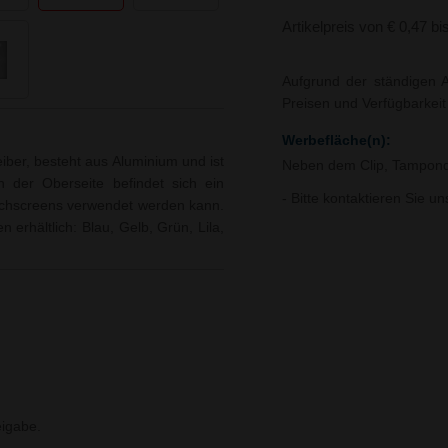
Artikelpreis von € 0,47 bi
Aufgrund der ständigen A
Preisen und Verfügbarkei
Werbefläche(n):
iber, besteht aus Aluminium und ist
Neben dem Clip, Tampond
n der Oberseite befindet sich ein
- Bitte kontaktieren Sie u
uchscreens verwendet werden kann.
 erhältlich: Blau, Gelb, Grün, Lila,
igabe.