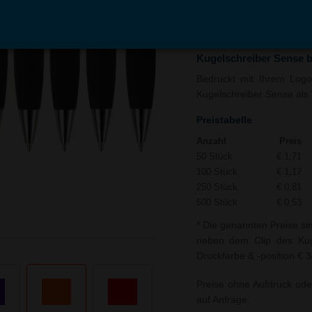
In den
Auf
Warenkorb
Merk
Kugelschreiber Sense 
Bedruckt mit Ihrem Logo 
Kugelschreiber Sense als 
Preistabelle
Anzahl
Preis
50 Stück
€ 1,71
100 Stück
€ 1,17
250 Stück
€ 0,81
500 Stück
€ 0,53
* Die genannten Preise si
neben dem Clip des Kuge
Druckfarbe & -position € 
Preise ohne Aufdruck ode
auf Anfrage.