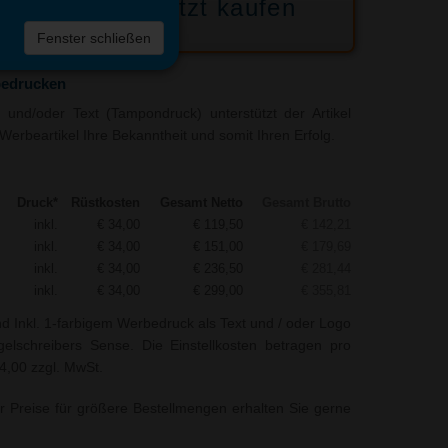
Jetzt kaufen
 die
Fenster schließen
liste
bedrucken
und/oder Text (Tampondruck) unterstützt der Artikel
Werbeartikel Ihre Bekanntheit und somit Ihren Erfolg.
Druck*
Rüstkosten
Gesamt Netto
Gesamt Brutto
inkl.
€ 34,00
€ 119,50
€ 142,21
inkl.
€ 34,00
€ 151,00
€ 179,69
inkl.
€ 34,00
€ 236,50
€ 281,44
inkl.
€ 34,00
€ 299,00
€ 355,81
nd Inkl. 1-farbigem Werbedruck als Text und / oder Logo
lschreibers Sense. Die Einstellkosten betragen pro
34,00 zzgl. MwSt.
r Preise für größere Bestellmengen erhalten Sie gerne