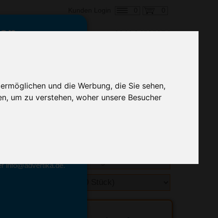
0
0
Kunden Login
en,
€ 0,47
ringung ab:
 ermöglichen und die Werbung, die Sie sehen,
alle Preise zzgl. MwSt.
en, um zu verstehen, woher unsere Besucher
hnelle Preiskalkulation
geben.
emittel-Experten
r info@advertika.de.
ebot