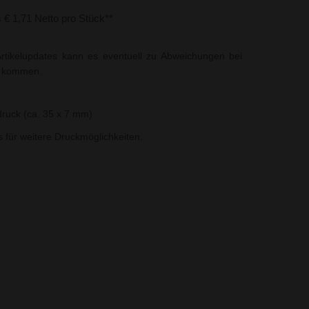
s € 1,71 Netto pro Stück**
rtikelupdates kann es eventuell zu Abweichungen bei
t kommen.
ruck (ca. 35 x 7 mm)
ns für weitere Druckmöglichkeiten.