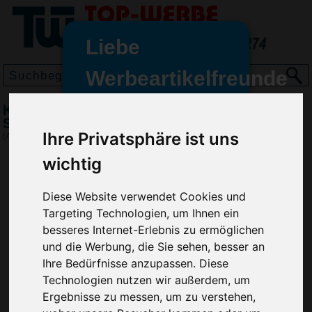
Liebe
Werbeartikelfreunde
und -
Kugelschreiber RITTER-PEN Touchpen,
wir sind wieder für Sie da
Silber
Ihre Privatsphäre ist uns
freundinnen,
(Art.-Nr.:
RP2466-032
)
wichtig
Seit dem 11. Januar 2022 haben
wir unsere aktiven Geschäfte an
die Firma Advertika übergeben.
Diese Website verwendet Cookies und
Targeting Technologien, um Ihnen ein
Ab sofort können Sie sich bei
besseres Internet-Erlebnis zu ermöglichen
Anfragen und Bestellungen
und die Werbung, die Sie sehen, besser an
vertrauensvoll an Ihre neuen
Ihre Bedürfnisse anzupassen. Diese
Werbemittel-Experten Christian
Technologien nutzen wir außerdem, um
Walter und Nico Vieira wenden.
Ergebnisse zu messen, um zu verstehen,