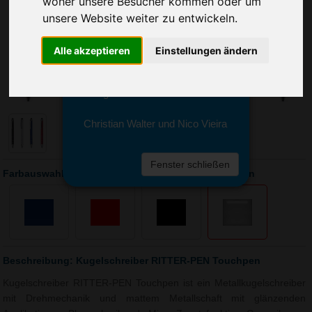
woher unsere Besucher kommen oder um
Sie erreichen sie von Montag bis
Freitag zwischen 8 und 18 Uhr
unsere Website weiter zu entwickeln.
unter 0611 94 585 2749 oder
info@advertika.de.
Alle akzeptieren
Einstellungen ändern
Wir freuen uns auf Ihre Anfrage
und grüßen freundlich
Christian Walter und Nico Vieira
Fenster schließen
Farbauswahl: Kugelschreiber RITTER-PEN Touchpen
Beschreibung: Kugelschreiber RITTER-PEN Touchpen
Kugelschreiber RITTER-PEN Touchpen ist ein Metallkugelschreiber
mit Drehmechanik und mattem Metallschaft mit glänzenden