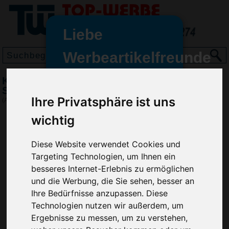
Liebe
Werbeartikelfreunde
und -
Kugelschreiber RITTER-PEN Touchpen,
wir sind wieder für Sie da
Schwarz
Ihre Privatsphäre ist uns
freundinnen,
(Art.-Nr.:
RP2466-001
)
wichtig
Seit dem 11. Januar 2022 haben
wir unsere aktiven Geschäfte an
die Firma Advertika übergeben.
Diese Website verwendet Cookies und
Targeting Technologien, um Ihnen ein
Ab sofort können Sie sich bei
besseres Internet-Erlebnis zu ermöglichen
Anfragen und Bestellungen
und die Werbung, die Sie sehen, besser an
vertrauensvoll an Ihre neuen
Ihre Bedürfnisse anzupassen. Diese
Werbemittel-Experten Christian
Technologien nutzen wir außerdem, um
Walter und Nico Vieira wenden.
Ergebnisse zu messen, um zu verstehen,