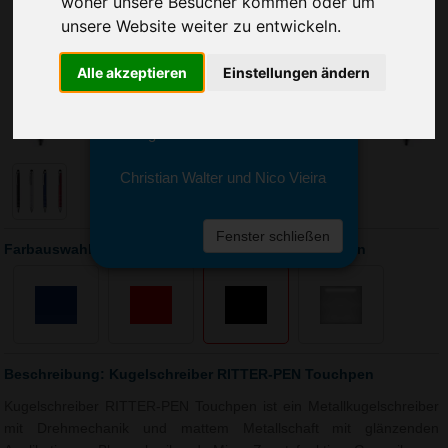
woher unsere Besucher kommen oder um
Sie erreichen sie von Montag bis
Freitag zwischen 8 und 18 Uhr
unsere Website weiter zu entwickeln.
unter 0611 94 585 2749 oder
info@advertika.de.
Alle akzeptieren
Einstellungen ändern
Wir freuen uns auf Ihre Anfrage
und grüßen freundlich
Christian Walter und Nico Vieira
Fenster schließen
Farbauswahl: Kugelschreiber RITTER-PEN Touchpen
Beschreibung: Kugelschreiber RITTER-PEN Touchpen
Kugelschreiber RITTER-PEN Touchpen ist ein Metallkugelschreiber
mit Drehmechanik und mattem Metallschaft mit glänzenden