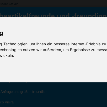
lus mit Gravur
s
beartikelfreunde und -freundinn
nce Soft-Touch Stylus
ig
Inklusive Werbeanb
ür Sie da
GRATIS Versand (D)
 Technologien, um Ihnen ein besseres Internet-Erlebnis zu
 Technologien nutzen wir außerdem, um Ergebnisse zu mess
Sc
022 haben wir unsere aktiven Geschäfte an die Firma Advertika über
wickeln.
ich bei Anfragen und Bestellungen vertrauensvoll an Ihre neuen Werb
Artikelfarbe:
ico Vieira wenden.
Menge:
Montag bis Freitag zwischen 8 und 18 Uhr unter 0611 94 585 2749 ode
Veredelung:
e Anfrage und grüßen freundlich
co Vieira
Kostenloses Ang