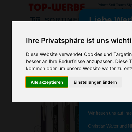
Prince Soft-Touch Sty
#princesofttouchstylu
Liebe Wer
SORTIMENT
>
>
>
Startseite
Kugelschreiber & Stifte
Kugelschreiber
Pri
Ihre Privatsphäre ist uns wicht
Prince Soft-Touch Stylus
wir sind wieder f
(Art.-Nr.:
GE4934
)
Diese Website verwendet Cookies und Targeting
besser an Ihre Bedürfnisse anzupassen. Diese
Seit dem 11. Januar 2
kommen oder um unsere Website weiter zu ent
Ab sofort können Sie s
Alle akzeptieren
Einstellungen ändern
Christian Walter und N
Sie erreichen sie von 
Wir freuen uns auf Ihr
Christian Walter und Ni