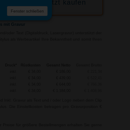
Jetzt kaufen
 die
Fenster schließen
liste
s mit Gravur
d/oder Text (Digitaldruck, Lasergravur) unterstützt der
Stylus als Werbeartikel Ihre Bekanntheit und somit Ihren
Druck*
Rüstkosten
Gesamt Netto
Gesamt Brutto
inkl.
€ 34,00
€ 186,00
€ 221,34
inkl.
€ 34,00
€ 439,00
€ 522,41
inkl.
€ 34,00
€ 644,00
€ 766,36
inkl.
€ 34,00
€ 1.184,00
€ 1.408,96
nd Inkl. Gravur als Text und / oder Logo neben dem Clip
lus. Die Einstellkosten betragen pro Gravurposition €
r Preise für größere Bestellmengen erhalten Sie gerne