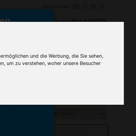
0
0
Kunden Login
en,
€ 1,02
ringung ab:
alle Preise zzgl. MwSt.
 ermöglichen und die Werbung, die Sie sehen,
en, um zu verstehen, woher unsere Besucher
hnelle Preiskalkulation
geben.
emittel-Experten
r info@advertika.de.
ebot