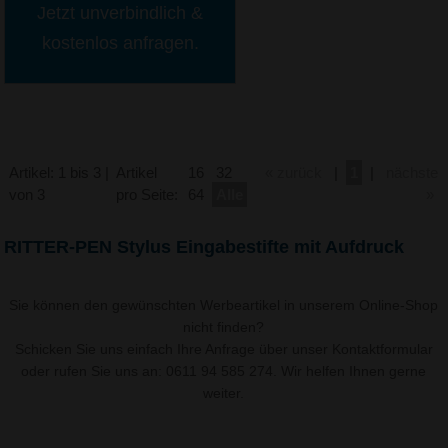
Jetzt unverbindlich &
kostenlos anfragen.
Artikel: 1 bis 3 |
Artikel
16
32
« zurück
|
1
|
nächste
von 3
pro Seite:
64
Alle
»
RITTER-PEN Stylus Eingabestifte mit Aufdruck
Sie können den gewünschten Werbeartikel in unserem Online-Shop
nicht finden?
Schicken Sie uns einfach Ihre Anfrage über unser
Kontaktformular
oder rufen Sie uns an: 0611 94 585 274. Wir helfen Ihnen gerne
weiter.