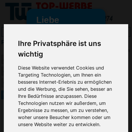
Liebe
Werbeartikelfreunde
RITTER-PEN Stylus Eingabestifte bedrucken
Ihre Privatsphäre ist uns
und -
wir sind wieder für Sie da
Preis
wichtig
freundinnen,
Diese Website verwendet Cookies und
Seit dem 11. Januar 2022 haben
wir unsere aktiven Geschäfte an
Targeting Technologien, um Ihnen ein
die Firma Advertika übergeben.
besseres Internet-Erlebnis zu ermöglichen
und die Werbung, die Sie sehen, besser an
Ab sofort können Sie sich bei
Kugelschreiber RITTER-PEN Touchpen
Ihre Bedürfnisse anzupassen. Diese
Anfragen und Bestellungen
Technologien nutzen wir außerdem, um
vertrauensvoll an Ihre neuen
Ergebnisse zu messen, um zu verstehen,
Werbemittel-Experten Christian
woher unsere Besucher kommen oder um
Walter und Nico Vieira wenden.
unsere Website weiter zu entwickeln.