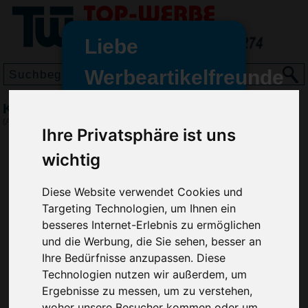
Liebe
Werbeartikelfreunde
und -
Kugelschreiber RITTER-PEN Combi
wir sind wieder für Sie da
(Art.-Nr.:
RP2340
)
Ihre Privatsphäre ist uns
freundinnen,
wichtig
Seit dem 11. Januar 2022 haben
wir unsere aktiven Geschäfte an
die Firma Advertika übergeben.
Diese Website verwendet Cookies und
Targeting Technologien, um Ihnen ein
Ab sofort können Sie sich bei
besseres Internet-Erlebnis zu ermöglichen
Anfragen und Bestellungen
und die Werbung, die Sie sehen, besser an
vertrauensvoll an Ihre neuen
Ihre Bedürfnisse anzupassen. Diese
Werbemittel-Experten Christian
Technologien nutzen wir außerdem, um
Walter und Nico Vieira wenden.
Ergebnisse zu messen, um zu verstehen,
woher unsere Besucher kommen oder um