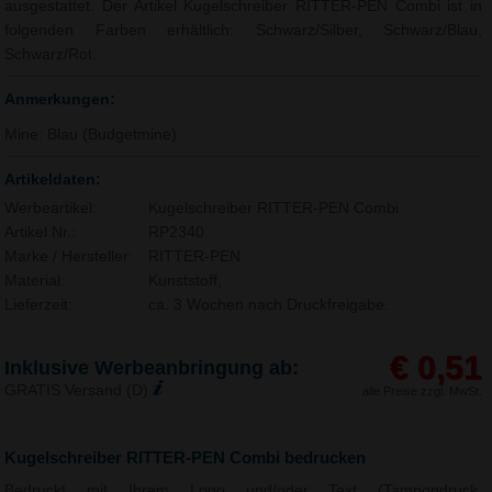
ausgestattet. Der Artikel Kugelschreiber RITTER-PEN Combi ist in
folgenden Farben erhältlich: Schwarz/Silber, Schwarz/Blau,
Schwarz/Rot.
Anmerkungen:
Mine: Blau (Budgetmine)
Artikeldaten:
Werbeartikel:
Kugelschreiber RITTER-PEN Combi
Artikel Nr.:
RP2340
Marke / Hersteller:
RITTER-PEN
Material:
Kunststoff,
Lieferzeit:
ca. 3 Wochen nach Druckfreigabe.
€ 0,51
Inklusive Werbeanbringung ab:
GRATIS Versand (D)
alle Preise zzgl. MwSt.
Kugelschreiber RITTER-PEN Combi bedrucken
Bedruckt mit Ihrem Logo und/oder Text (Tampondruck,