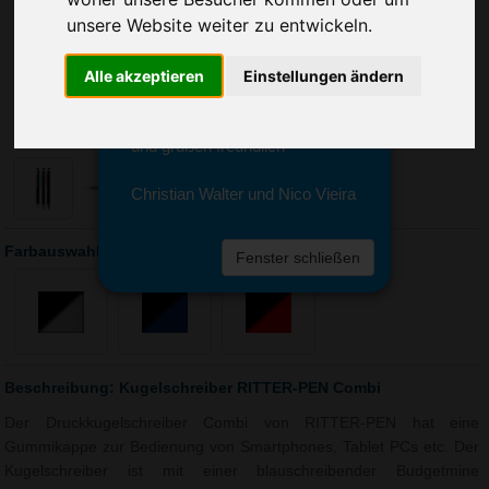
Sie erreichen sie von Montag bis
unsere Website weiter zu entwickeln.
Freitag zwischen 8 und 18 Uhr
unter 0611 94 585 2749 oder
info@advertika.de.
Alle akzeptieren
Einstellungen ändern
Wir freuen uns auf Ihre Anfrage
und grüßen freundlich
Christian Walter und Nico Vieira
Farbauswahl: Kugelschreiber RITTER-PEN Combi
Fenster schließen
Beschreibung: Kugelschreiber RITTER-PEN Combi
Der Druckkugelschreiber Combi von RITTER-PEN hat eine
Gummikappe zur Bedienung von Smartphones, Tablet PCs etc. Der
Kugelschreiber ist mit einer blauschreibender Budgetmine