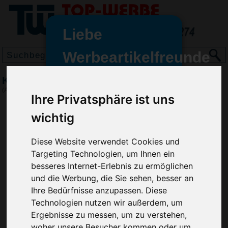
Liebe
Werbeartikelfreunde
und -
Kugelschreiber Garland Stylus
wir sind wieder für Sie da
(Art.-Nr.:
GE2473
)
Ihre Privatsphäre ist uns
freundinnen,
wichtig
Seit dem 11. Januar 2022 haben
wir unsere aktiven Geschäfte an
die Firma Advertika übergeben.
Diese Website verwendet Cookies und
Targeting Technologien, um Ihnen ein
Ab sofort können Sie sich bei
besseres Internet-Erlebnis zu ermöglichen
Anfragen und Bestellungen
und die Werbung, die Sie sehen, besser an
vertrauensvoll an Ihre neuen
Ihre Bedürfnisse anzupassen. Diese
Werbemittel-Experten Christian
Technologien nutzen wir außerdem, um
Walter und Nico Vieira wenden.
Ergebnisse zu messen, um zu verstehen,
woher unsere Besucher kommen oder um