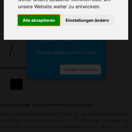
Sie erreichen sie von Montag bis
unsere Website weiter zu entwickeln.
Freitag zwischen 8 und 18 Uhr
unter 0611 94 585 2749 oder
info@advertika.de.
Alle akzeptieren
Einstellungen ändern
Wir freuen uns auf Ihre Anfrage
und grüßen freundlich
Christian Walter und Nico Vieira
Farbauswahl: Kugelschreiber Garland Stylus
Fenster schließen
Beschreibung: Kugelschreiber Garland Stylus
Der Kugelschreiber Garland Stylus ist ein Digital bedruckbarer
Kunststoff Druckkugelschreiber mit schwarzer Gummierung,
glänzenden Chrom Ausstattungselementen dazu Stylus an der