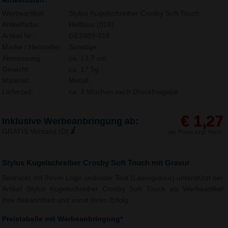
Artikeldaten:
Werbeartikel:
Stylus Kugelschreiber Crosby Soft Touch
Artikelfarbe:
Hellblau (018)
Artikel Nr.:
GE2489-018
Marke / Hersteller:
Sonstige
Abmessung:
ca. 13,7 cm
Gewicht:
ca. 17,5g
Material:
Metall,
Lieferzeit:
ca. 3 Wochen nach Druckfreigabe.
€ 1,27
Inklusive Werbeanbringung ab:
GRATIS Versand (D)
alle Preise zzgl. MwSt.
Stylus Kugelschreiber Crosby Soft Touch mit Gravur
Bedruckt mit Ihrem Logo und/oder Text (Lasergravur) unterstützt der
Artikel Stylus Kugelschreiber Crosby Soft Touch als Werbeartikel
Ihre Bekanntheit und somit Ihren Erfolg.
Preistabelle mit Werbeanbringung*