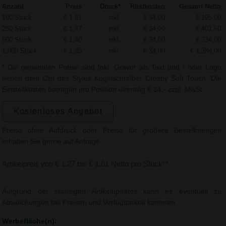
Anzahl
Preis
Druck*
Rüstkosten
Gesamt Netto
100 Stück
€ 1,61
inkl.
€ 34,00
€ 195,00
250 Stück
€ 1,47
inkl.
€ 34,00
€ 401,50
500 Stück
€ 1,40
inkl.
€ 34,00
€ 734,00
1.000 Stück
€ 1,35
inkl.
€ 34,00
€ 1.384,00
* Die genannten Preise sind Inkl. Gravur als Text und / oder Logo
neben dem Clip des Stylus Kugelschreiber Crosby Soft Touch. Die
Einstellkosten betragen pro Position einmalig € 34,- zzgl. MwSt.
Kostenloses Angebot
Preise ohne Aufdruck oder Preise für größere Bestellmengen
erhalten Sie gerne auf Anfrage.
Artikelpreis von € 1,27 bis € 1,61 Netto pro Stück**
Aufgrund der ständigen Artikelupdates kann es eventuell zu
Abweichungen bei Preisen und Verfügbarkeit kommen.
Werbefläche(n):