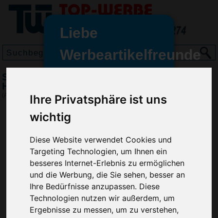
Liebe
Werbeartikelfreunde
und -
Stylus Kugelschreiber Crosby Soft Touch,
wir sind wieder für Sie da
Hellblau
freundinnen,
(Art.-Nr.:
GE2489-018
)
Ihre Privatsphäre ist uns
Seit dem 11. Januar 2022 haben
wichtig
wir unsere aktiven Geschäfte an
die Firma Advertika übergeben.
Diese Website verwendet Cookies und
Targeting Technologien, um Ihnen ein
Ab sofort können Sie sich bei
besseres Internet-Erlebnis zu ermöglichen
Anfragen und Bestellungen
und die Werbung, die Sie sehen, besser an
vertrauensvoll an Ihre neuen
Ihre Bedürfnisse anzupassen. Diese
Werbemittel-Experten Christian
Technologien nutzen wir außerdem, um
Walter und Nico Vieira wenden.
Ergebnisse zu messen, um zu verstehen,