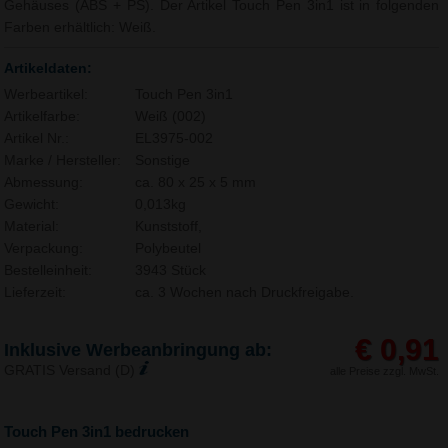
Gehäuses (ABS + PS). Der Artikel Touch Pen 3in1 ist in folgenden
Farben erhältlich: Weiß.
Artikeldaten:
Werbeartikel:
Touch Pen 3in1
Artikelfarbe:
Weiß (002)
Artikel Nr.:
EL3975-002
Marke / Hersteller:
Sonstige
Abmessung:
ca. 80 x 25 x 5 mm
Gewicht:
0,013kg
Material:
Kunststoff,
Verpackung:
Polybeutel
Bestelleinheit:
3943 Stück
Lieferzeit:
ca. 3 Wochen nach Druckfreigabe.
€ 0,91
Inklusive Werbeanbringung ab:
GRATIS Versand (D)
alle Preise zzgl. MwSt.
Touch Pen 3in1 bedrucken