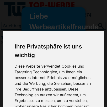
Liebe
Werbeartikelfreunde
und -
Touch Pen 3in1, Weiß
wir sind wieder für Sie da
(Art.-Nr.:
EL3975-002
)
Ihre Privatsphäre ist uns
freundinnen,
wichtig
Seit dem 11. Januar 2022 haben
wir unsere aktiven Geschäfte an
die Firma Advertika übergeben.
Diese Website verwendet Cookies und
Targeting Technologien, um Ihnen ein
Ab sofort können Sie sich bei
besseres Internet-Erlebnis zu ermöglichen
Anfragen und Bestellungen
und die Werbung, die Sie sehen, besser an
vertrauensvoll an Ihre neuen
Ihre Bedürfnisse anzupassen. Diese
Werbemittel-Experten Christian
Technologien nutzen wir außerdem, um
Walter und Nico Vieira wenden.
Ergebnisse zu messen, um zu verstehen,
woher unsere Besucher kommen oder um