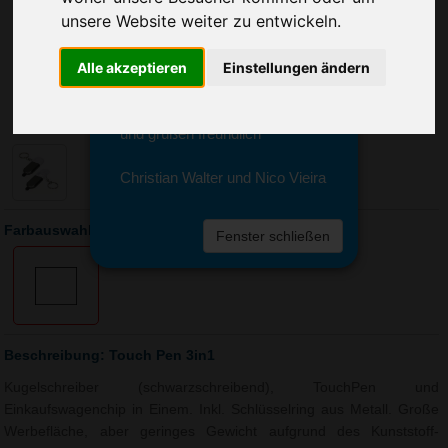
Sie erreichen sie von Montag bis
unsere Website weiter zu entwickeln.
Freitag zwischen 8 und 18 Uhr
unter 0611 94 585 2749 oder
Alle akzeptieren
Einstellungen ändern
info@advertika.de.
Wir freuen uns auf Ihre Anfrage
und grüßen freundlich
Christian Walter und Nico Vieira
Farbauswahl: Touch Pen 3in1
Fenster schließen
Beschreibung: Touch Pen 3in1
Kugelschreiber (schwarzschreibend), TouchPen und
Einkaufswagenchip in Einem. Inkl. Schlüsselring aus Metall. Große
Werbefläche, aber geringes Gewicht aufgrund des Kunststoff-