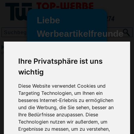
Liebe
Werbeartikelfreunde
und -
Kugelschreiber Astaire, Orange
wir sind wieder für Sie da
(Art.-Nr.:
GE2461-007
)
freundinnen,
Ihre Privatsphäre ist uns
Seit dem 11. Januar 2022 haben
wichtig
wir unsere aktiven Geschäfte an
die Firma Advertika übergeben.
Diese Website verwendet Cookies und
Targeting Technologien, um Ihnen ein
Ab sofort können Sie sich bei
besseres Internet-Erlebnis zu ermöglichen
Anfragen und Bestellungen
und die Werbung, die Sie sehen, besser an
vertrauensvoll an Ihre neuen
Ihre Bedürfnisse anzupassen. Diese
Werbemittel-Experten Christian
Technologien nutzen wir außerdem, um
Walter und Nico Vieira wenden.
Ergebnisse zu messen, um zu verstehen,