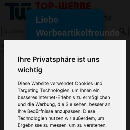
Liebe
Werbeartikelfreunde
und -
Kugelschreiber Astaire, Rosa
wir sind wieder für Sie da
(Art.-Nr.:
GE2461-017
)
freundinnen,
Ihre Privatsphäre ist uns
Seit dem 11. Januar 2022 haben
wichtig
wir unsere aktiven Geschäfte an
die Firma Advertika übergeben.
Diese Website verwendet Cookies und
Targeting Technologien, um Ihnen ein
Ab sofort können Sie sich bei
besseres Internet-Erlebnis zu ermöglichen
Anfragen und Bestellungen
und die Werbung, die Sie sehen, besser an
vertrauensvoll an Ihre neuen
Ihre Bedürfnisse anzupassen. Diese
Werbemittel-Experten Christian
Technologien nutzen wir außerdem, um
Walter und Nico Vieira wenden.
Ergebnisse zu messen, um zu verstehen,