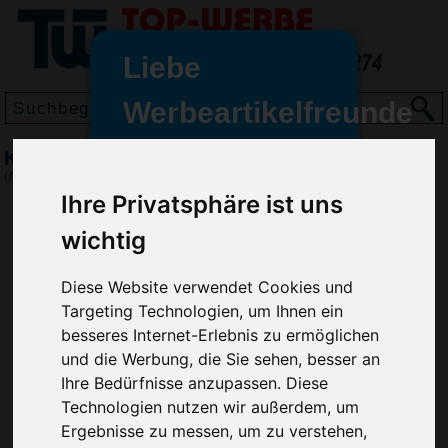
Liebe
Werbeartikelfreunde
und -
Kugelschreiber Astaire, Rot
wir sind wieder für Sie da
(Art.-Nr.:
GE2461-008
)
freundinnen,
Ihre Privatsphäre ist uns
Seit dem 11. Januar 2022 haben
wichtig
wir unsere aktiven Geschäfte an
die Firma Advertika übergeben.
Diese Website verwendet Cookies und
Targeting Technologien, um Ihnen ein
Ab sofort können Sie sich bei
besseres Internet-Erlebnis zu ermöglichen
Anfragen und Bestellungen
und die Werbung, die Sie sehen, besser an
vertrauensvoll an Ihre neuen
Ihre Bedürfnisse anzupassen. Diese
Werbemittel-Experten Christian
Technologien nutzen wir außerdem, um
Walter und Nico Vieira wenden.
Ergebnisse zu messen, um zu verstehen,