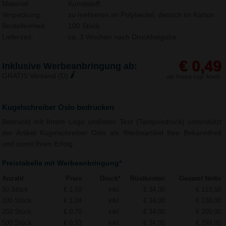
Material:
Kunststoff,
Verpackung:
zu mehreren im Polybeutel, danach im Karton
Bestelleinheit:
100 Stück
Lieferzeit:
ca. 3 Wochen nach Druckfreigabe.
€ 0,49
Inklusive Werbeanbringung ab:
GRATIS Versand (D)
alle Preise zzgl. MwSt.
Kugelschreiber Oslo bedrucken
Bedruckt mit Ihrem Logo und/oder Text (Tampondruck) unterstützt
der Artikel Kugelschreiber Oslo als Werbeartikel Ihre Bekanntheit
und somit Ihren Erfolg.
Preistabelle mit Werbeanbringung*
Anzahl
Preis
Druck*
Rüstkosten
Gesamt Netto
50 Stück
€ 1,59
inkl.
€ 34,00
€ 113,50
100 Stück
€ 1,04
inkl.
€ 34,00
€ 138,00
250 Stück
€ 0,70
inkl.
€ 34,00
€ 209,00
500 Stück
€ 0,53
inkl.
€ 34,00
€ 299,00