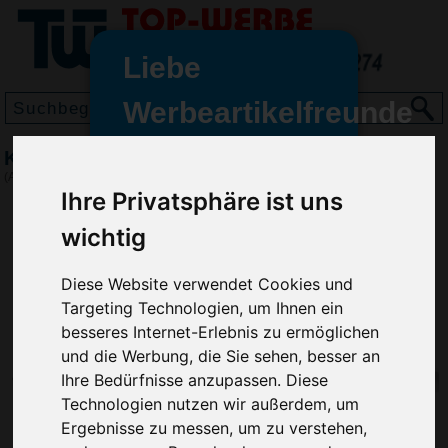
Liebe
Werbeartikelfreunde
und -
Kugelschreiber Oslo, Weiß
wir sind wieder für Sie da
(Art.-Nr.:
2250-002
)
freundinnen,
Ihre Privatsphäre ist uns
Seit dem 11. Januar 2022 haben
wichtig
wir unsere aktiven Geschäfte an
die Firma Advertika übergeben.
Diese Website verwendet Cookies und
Targeting Technologien, um Ihnen ein
Ab sofort können Sie sich bei
besseres Internet-Erlebnis zu ermöglichen
Anfragen und Bestellungen
und die Werbung, die Sie sehen, besser an
vertrauensvoll an Ihre neuen
Ihre Bedürfnisse anzupassen. Diese
Werbemittel-Experten Christian
Technologien nutzen wir außerdem, um
Walter und Nico Vieira wenden.
Ergebnisse zu messen, um zu verstehen,