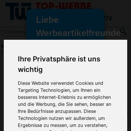
Liebe
Werbeartikelfreunde
und -
Kugelschreiber Oslo, Gelb
wir sind wieder für Sie da
(Art.-Nr.:
2250-006
)
freundinnen,
Ihre Privatsphäre ist uns
Seit dem 11. Januar 2022 haben
wichtig
wir unsere aktiven Geschäfte an
die Firma Advertika übergeben.
Diese Website verwendet Cookies und
Targeting Technologien, um Ihnen ein
Ab sofort können Sie sich bei
besseres Internet-Erlebnis zu ermöglichen
Anfragen und Bestellungen
und die Werbung, die Sie sehen, besser an
vertrauensvoll an Ihre neuen
Ihre Bedürfnisse anzupassen. Diese
Werbemittel-Experten Christian
Technologien nutzen wir außerdem, um
Walter und Nico Vieira wenden.
Ergebnisse zu messen, um zu verstehen,