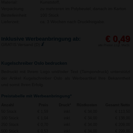
Material:
Kunststoff,
Verpackung:
zu mehreren im Polybeutel, danach im Karton
Bestelleinheit:
100 Stück
Lieferzeit:
ca. 3 Wochen nach Druckfreigabe.
€ 0,49
Inklusive Werbeanbringung ab:
GRATIS Versand (D)
alle Preise zzgl. MwSt.
Kugelschreiber Oslo bedrucken
Bedruckt mit Ihrem Logo und/oder Text (Tampondruck) unterstützt
der Artikel Kugelschreiber Oslo als Werbeartikel Ihre Bekanntheit
und somit Ihren Erfolg.
Preistabelle mit Werbeanbringung*
Anzahl
Preis
Druck*
Rüstkosten
Gesamt Netto
50 Stück
€ 1,59
inkl.
€ 34,00
€ 113,50
100 Stück
€ 1,04
inkl.
€ 34,00
€ 138,00
250 Stück
€ 0,70
inkl.
€ 34,00
€ 209,00
500 Stück
€ 0,53
inkl.
€ 34,00
€ 299,00