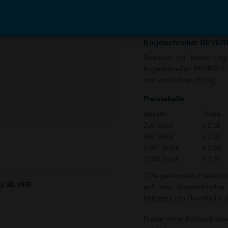
In den
Auf
Warenkorb
Merk
Kugelschreiber BEVER
Bedruckt mit Ihrem Logo 
Kugelschreiber BEVERLY 
und somit Ihren Erfolg.
Preistabelle
Anzahl
Preis
250 Stück
€ 2,68
500 Stück
€ 2,50
1.000 Stück
€ 2,33
2.000 Stück
€ 2,37
* Die genannten Preise si
U SILVER
auf dem Kugelschreibe
betragen pro Druckfarbe & 
Preise ohne Aufdruck ode