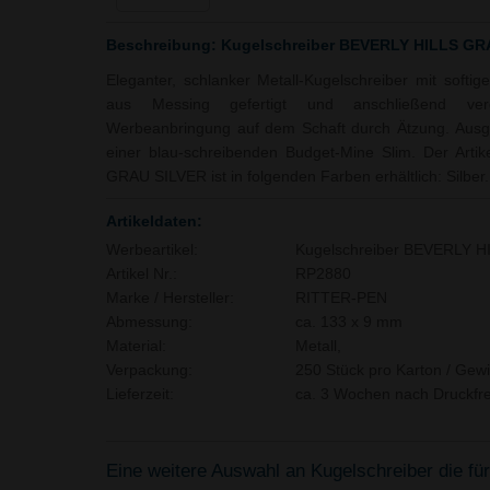
Beschreibung: Kugelschreiber BEVERLY HILLS GR
Eleganter, schlanker Metall-Kugelschreiber mit soft
aus Messing gefertigt und anschließend verc
Werbeanbringung auf dem Schaft durch Ätzung. Ausges
einer blau-schreibenden Budget-Mine Slim. Der Arti
GRAU SILVER ist in folgenden Farben erhältlich: Silber.
Artikeldaten:
Werbeartikel:
Kugelschreiber BEVERLY 
Artikel Nr.:
RP2880
Marke / Hersteller:
RITTER-PEN
Abmessung:
ca. 133 x 9 mm
Material:
Metall,
Verpackung:
250 Stück pro Karton / Gewi
Lieferzeit:
ca. 3 Wochen nach Druckfre
Eine weitere Auswahl an Kugelschreiber die für