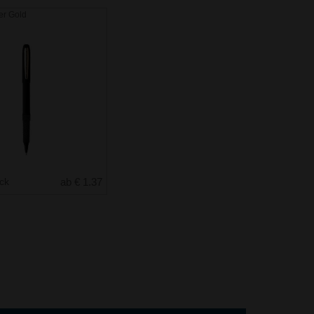
er Gold
uck
ab € 1.37