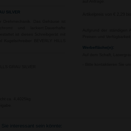
auf Anfrage.
AU SILVER
Artikelpreis von € 2,29 bi
iger Drehmechanik. Das Gehäuse ist
hromt und lackiert.Dauerhafte
Aufgrund der ständigen A
tattet ist dieses Schreibgerät mit
Preisen und Verfügbarkei
kel Kugelschreiber BEVERLY HILLS
Werbefläche(n):
Auf dem Schaft, Lasergra
- Bitte kontaktieren Sie u
HILLS GRAU SILVER
cht ca. 4,4025kg
igabe.
 Sie interessant sein könnte: