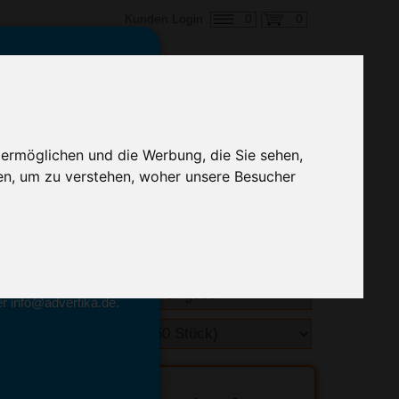
0
0
Kunden Login
en,
€ 2,29
ringung ab:
 ermöglichen und die Werbung, die Sie sehen,
alle Preise zzgl. MwSt.
en, um zu verstehen, woher unsere Besucher
hnelle Preiskalkulation
geben.
emittel-Experten
r info@advertika.de.
ebot