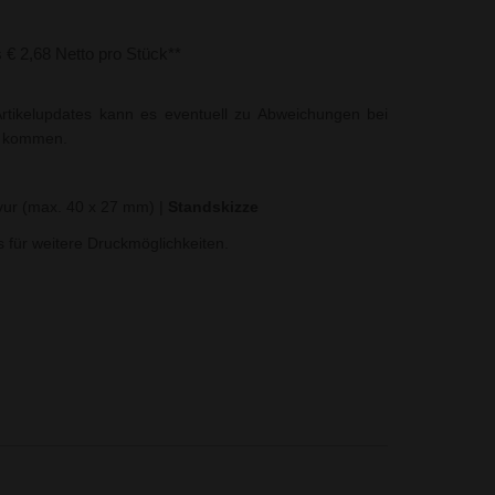
s € 2,68 Netto pro Stück**
rtikelupdates kann es eventuell zu Abweichungen bei
t kommen.
vur (max. 40 x 27 mm)
|
Standskizze
ns für weitere Druckmöglichkeiten.