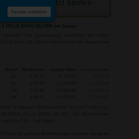
Jetzt kaufen
 die
Fenster schließen
liste
LY HILLS GRAU SILVER mit Gravur
und/oder Text (Lasergravur) unterstützt der Artikel
HILLS GRAU SILVER als Werbeartikel Ihre Bekanntheit
Druck*
Rüstkosten
Gesamt Netto
Gesamt Brutto
inkl.
€ 34,00
€ 704,00
€ 837,76
inkl.
€ 34,00
€ 1.284,00
€ 1.527,96
inkl.
€ 34,00
€ 2.364,00
€ 2.813,16
inkl.
€ 34,00
€ 4.774,00
€ 5.681,06
nd Inkl. 1-farbigem Werbedruck als Text und / oder Logo
r BEVERLY HILLS GRAU SILVER. Die Einstellkosten
-position € 34,- zzgl. MwSt.
r Preise für größere Bestellmengen erhalten Sie gerne