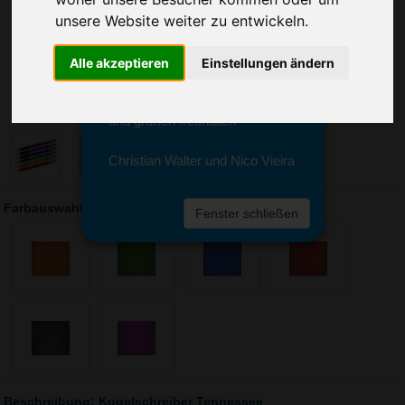
Sie erreichen sie von Montag bis
unsere Website weiter zu entwickeln.
Freitag zwischen 8 und 18 Uhr
unter 0611 94 585 2749 oder
info@advertika.de.
Alle akzeptieren
Einstellungen ändern
Wir freuen uns auf Ihre Anfrage
und grüßen freundlich
Christian Walter und Nico Vieira
Farbauswahl: Kugelschreiber Tennessee
Fenster schließen
Beschreibung: Kugelschreiber Tennessee