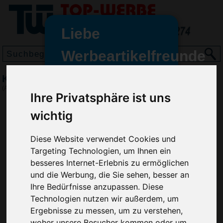
Liebe
Werbeartikelfreunde
und -
Kugelschreiber Tennessee
wir sind wieder für Sie da
(Art.-Nr.:
3398
)
Ihre Privatsphäre ist uns
freundinnen,
wichtig
Seit dem 11. Januar 2022 haben
wir unsere aktiven Geschäfte an
die Firma Advertika übergeben.
Diese Website verwendet Cookies und
Targeting Technologien, um Ihnen ein
Ab sofort können Sie sich bei
besseres Internet-Erlebnis zu ermöglichen
Anfragen und Bestellungen
und die Werbung, die Sie sehen, besser an
vertrauensvoll an Ihre neuen
Ihre Bedürfnisse anzupassen. Diese
Werbemittel-Experten Christian
Technologien nutzen wir außerdem, um
Walter und Nico Vieira wenden.
Ergebnisse zu messen, um zu verstehen,
woher unsere Besucher kommen oder um