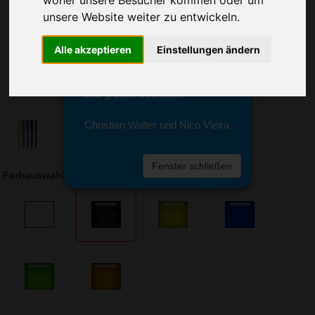
Sie erreichen sie von Montag bis
unsere Website weiter zu entwickeln.
Freitag zwischen 8 und 18 Uhr
unter 0611 94 585 2749 oder
info@advertika.de.
Alle akzeptieren
Einstellungen ändern
Wir freuen uns auf Ihre Anfrage
und grüßen freundlich
Christian Walter und Nico Vieira
Fenster schließen
Farbauswahl: Kugelschreiber FLIP TRANSPARENT