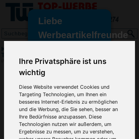
Liebe
Werbeartikelfreunde
und -
Kugelschreiber FLIP TRANSPARENT,
wir sind wieder für Sie da
Transparent-Schwarz
Ihre Privatsphäre ist uns
freundinnen,
(Art.-Nr.:
RP2852-100
)
wichtig
Seit dem 11. Januar 2022 haben
wir unsere aktiven Geschäfte an
die Firma Advertika übergeben.
Diese Website verwendet Cookies und
Targeting Technologien, um Ihnen ein
Ab sofort können Sie sich bei
besseres Internet-Erlebnis zu ermöglichen
Anfragen und Bestellungen
und die Werbung, die Sie sehen, besser an
vertrauensvoll an Ihre neuen
Ihre Bedürfnisse anzupassen. Diese
Werbemittel-Experten Christian
Technologien nutzen wir außerdem, um
Walter und Nico Vieira wenden.
Ergebnisse zu messen, um zu verstehen,
woher unsere Besucher kommen oder um